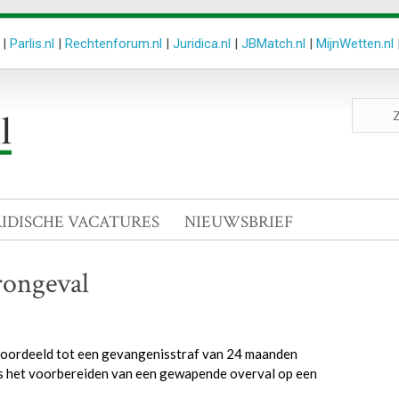
|
Parlis.nl
|
Rechtenforum.nl
|
Juridica.nl
|
JBMatch.nl
|
MijnWetten.nl
Zoeken
site
RIDISCHE VACATURES
NIEUWSBRIEF
rongeval
roordeeld tot een gevangenisstraf van 24 maanden
 het voorbereiden van een gewapende overval op een