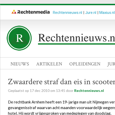
Rechtennieuws.nl
|
Jure.nl
|
Maxius.nl
NIEUWS
ARTIKELEN
OPLEIDINGEN
JU
Zwaardere straf dan eis in scoote
Geplaatst op
17
dec
2010
om
13:45
door
Rechtennieuws.nl
De rechtbank Arnhem heeft een 19-jarige man uit Nijmegen ve
gevangenisstraf waarvan acht maanden voorwaardelijk wegens
hotel. Hij wordt vrijgesproken van medeplegen van doodslag.