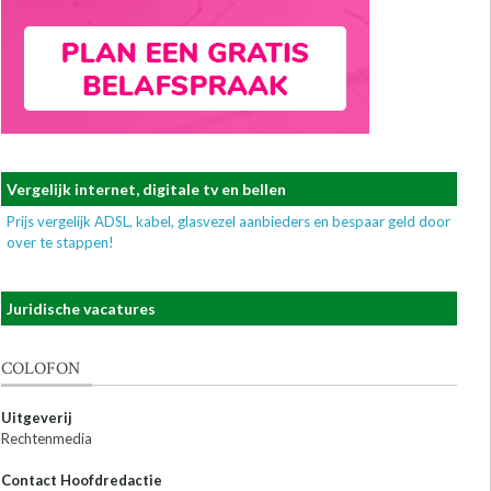
Vergelijk internet, digitale tv en bellen
Prijs vergelijk ADSL, kabel, glasvezel aanbieders en bespaar geld door
over te stappen!
Juridische vacatures
COLOFON
Uitgeverij
Rechtenmedia
Contact Hoofdredactie