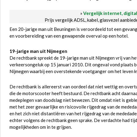
»
Vergelijk internet, digita
Prijs vergelijk ADSL, kabel, glasvezel aanbie
Een 20-jarige man uit Beuningen is veroordeeld tot een gevang
en voorbereiding van een gewapende overval op een hotel.
19-jarige man uit Nijmegen
De rechtbank spreekt de 19-jarige man uit Nijmegen vrij van h
verkeersongeluk op 15 januari 2010. Dit ongeval vond plaats bi
Nijmegen waarbij een overstekende voetganger om het leven 
De rechtbank is allereerst van oordeel dat niet wettig en ove
die de motorscooter heeft bestuurd. De rechtbank acht daarnaast,
medeplegen van doodslag niet bewezen. Dit omdat niet is geblek
met het zeer gevaarlijke en risicovolle rijgedrag van de mededad
en het zich niet distantiëren van het rijgedrag van de mededader
echter volgens de rechtbank geen sprake. De verdachte had tijde
mogelijkheden om in te grijpen.