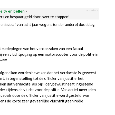
advertorial
le tv en bellen
«
ders en bespaar geld door over te stappen!
enisstraf van acht jaar wegens (onder andere) doodslag
et medeplegen van het veroorzaken van een fataal
j een vluchtpoging op een motorscooter voor de politie in
kwam.
rtuigend kan worden bewezen dat het verdachte is geweest
 in tegenstelling tot de officier van justitie, het
en dat verdachte, als bijrijder, bewust heeft ingestemd
er tijdens de vlucht voor de politie. Van actief meerijden
, zoals door de officier van justitie werd gesteld, was
ns de korte zeer gevaarlijke vluchtrit geen reële