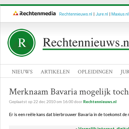
Rechtennieuws.nl
|
Jure.nl
|
Maxius.nl
NIEUWS
ARTIKELEN
OPLEIDINGEN
JU
Merknaam Bavaria mogelijk toch 
Geplaatst op
22
dec
2010
om
16:00
door
Rechtennieuws.nl
Er is een reële kans dat bierbrouwer Bavaria in de toekomst de
»
Vergelijk internet, digita