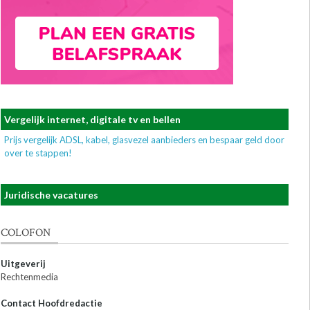
Vergelijk internet, digitale tv en bellen
Prijs vergelijk ADSL, kabel, glasvezel aanbieders en bespaar geld door
over te stappen!
Juridische vacatures
COLOFON
Uitgeverij
Rechtenmedia
Contact Hoofdredactie