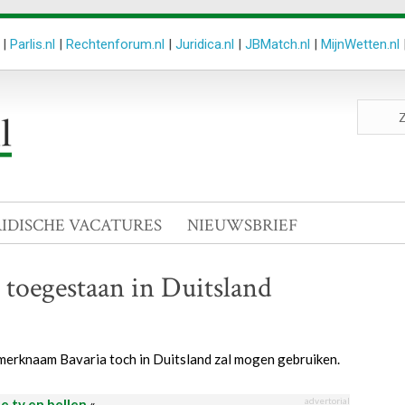
|
Parlis.nl
|
Rechtenforum.nl
|
Juridica.nl
|
JBMatch.nl
|
MijnWetten.nl
Zoeken
site
RIDISCHE VACATURES
NIEUWSBRIEF
toegestaan in Duitsland
 merknaam Bavaria toch in Duitsland zal mogen gebruiken.
advertorial
le tv en bellen
«