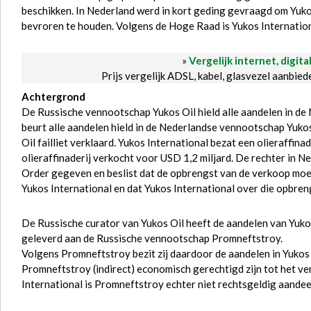
beschikken. In Nederland werd in kort geding gevraagd om Yuko
bevroren te houden. Volgens de Hoge Raad is Yukos Internationa
»
Vergelijk internet, digita
Prijs vergelijk ADSL, kabel, glasvezel aanbie
Achtergrond
De Russische vennootschap Yukos Oil hield alle aandelen in de
beurt alle aandelen hield in de Nederlandse vennootschap Yukos
Oil failliet verklaard. Yukos International bezat een olieraffina
olieraffinaderij verkocht voor USD 1,2 miljard. De rechter in
Order gegeven en beslist dat de opbrengst van de verkoop mo
Yukos International en dat Yukos International over die opbren
De Russische curator van Yukos Oil heeft de aandelen van Yuko
geleverd aan de Russische vennootschap Promneftstroy.
Volgens Promneftstroy bezit zij daardoor de aandelen in Yukos
Promneftstroy (indirect) economisch gerechtigd zijn tot het v
International is Promneftstroy echter niet rechtsgeldig aand