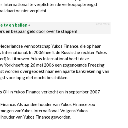
s International te verplichten de verkoopopbrengst
l daartoe niet verplicht.
advertorial
le tv en bellen
«
ders en bespaar geld door over te stappen!
 Nederlandse vennootschap Yukos Finance, die op haar
 International. In 2006 heeft de Russische rechter Yukos
derij in Litouwen. Yukos International heeft deze
 New York heeft op 26 mei 2006 een zogenoemde Freezing
est worden overgeboekt naar een aparte bankrekening van
gst voorlopig niet mocht beschikken.
s Oil in Yukos Finance verkocht en in september 2007
 Finance. Als aandeelhouder van Yukos Finance zou
ermogen vanYukos International. Volgens Yukos
eelhouder van Yukos Finance geworden.