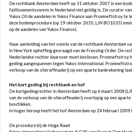
De rechtbank Amsterdam heeft op 31 oktober 2007 in een bode
faillissementsvonnis in Nederland niet geldig is. De curator 
Yukos Oil de aandelen in Yukos Finance aan Promneftstroy te l
deze bodemprocedure (op 19 oktober 2010, LJN BO1035) inmidd
op de aandelen van Yukos Finance).
Naar aanleiding van het vonnis van de rechtbank Amsterdam van
in New York opheffing gevraagd van de Freezing Order. De rech
Nederlandse rechter daarover moet beslissen. Promneftstroy h
geding aangespannen tegen Yukos International. Promneftstroy
verkoop van de olieraffinaderij op een aparte bankrekening laat
Het kort geding bij rechtbank en hof
De kortgedingrechter in Amsterdam heeft op 6 maart 2008 (LJN
van de verkoop van de olieraffinaderij voorlopig op een aparte
beschikken.
In hoger beroep heeft het hof Amsterdam op 24 februari 2009 (
De procedure bij de Hoge Raad
Yukos International (advocaat mr. K.G.W. van Oven in Den Haag)