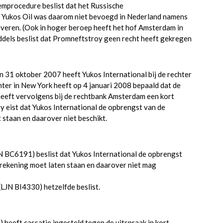
mprocedure beslist dat het Russische
van Yukos Oil was daarom niet bevoegd in Nederland namens
everen. (Ook in hoger beroep heeft het hof Amsterdam in
els beslist dat Promneftstroy geen recht heeft gekregen
 31 oktober 2007 heeft Yukos International bij de rechter
ter in New York heeft op 4 januari 2008 bepaald dat de
eeft vervolgens bij de rechtbank Amsterdam een kort
 eist dat Yukos International de opbrengst van de
 staan en daarover niet beschikt.
 BC6191) beslist dat Yukos International de opbrengst
 rekening moet laten staan en daarover niet mag
LJN BI4330) hetzelfde beslist.
 heeft cassatie ingesteld tegen de uitspraak in kort