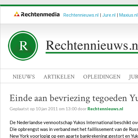
Rechtennieuws.nl
|
Jure.nl
|
Maxius.nl
NIEUWS
ARTIKELEN
OPLEIDINGEN
JU
Einde aan bevriezing tegoeden Yu
Geplaatst op
10
jan
2011
om
13:00
door
Rechtennieuws.nl
De Nederlandse vennootschap Yukos International beschikt over
Die opbrengst was in verband met het faillissement van de Russ
New York voorlopig op een aparte bankrekening gestort en Yuk