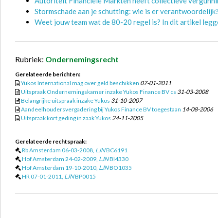
Autoriteit Financiële Markten heeft collectieve vergunn
Stormschade aan je schutting: wie is er verantwoordelijk
Weet jouw team wat de 80-20 regel is? In dit artikel legge
Rubriek:
Ondernemingsrecht
Gerelateerde berichten:
Yukos International mag over geld beschikken
07-01-2011
Uitspraak Ondernemingskamer inzake Yukos Finance BV cs
31-03-2008
Belangrijke uitspraak inzake Yukos
31-10-2007
Aandeelhoudersvergadering bij Yukos Finance BV toegestaan
14-08-2006
Uitspraak kort geding in zaak Yukos
24-11-2005
Gerelateerde rechtspraak:
Rb Amsterdam 06-03-2008,
LJN
BC6191
Hof Amsterdam 24-02-2009,
LJN
BI4330
Hof Amsterdam 19-10-2010,
LJN
BO1035
HR 07-01-2011,
LJN
BP0015