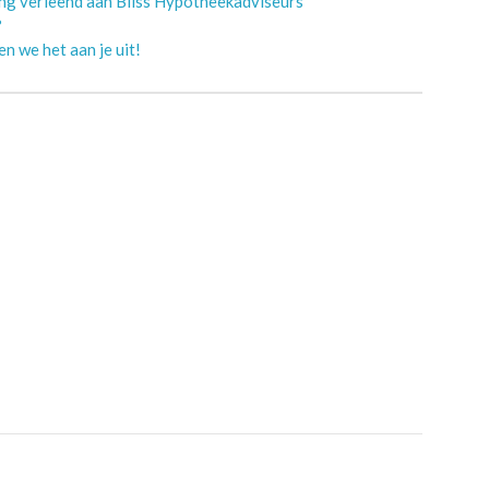
ing verleend aan Bliss Hypotheekadviseurs
?
n we het aan je uit!