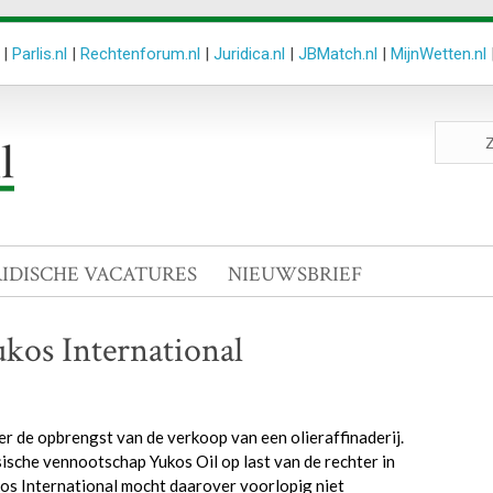
|
Parlis.nl
|
Rechtenforum.nl
|
Juridica.nl
|
JBMatch.nl
|
MijnWetten.nl
Zoeken
site
RIDISCHE VACATURES
NIEUWSBRIEF
kos International
 de opbrengst van de verkoop van een olieraffinaderij.
ische vennootschap Yukos Oil op last van de rechter in
os International mocht daarover voorlopig niet