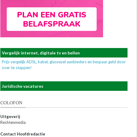
Vergelijk internet, digitale tv en bellen
Prijs vergelijk ADSL, kabel, glasvezel aanbieders en bespaar geld door
over te stappen!
Juridische vacatures
COLOFON
Uitgeverij
Rechtenmedia
Contact Hoofdredactie