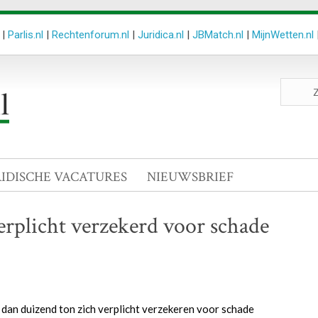
|
Parlis.nl
|
Rechtenforum.nl
|
Juridica.nl
|
JBMatch.nl
|
MijnWetten.nl
Zoeken
site
RIDISCHE VACATURES
NIEUWSBRIEF
erplicht verzekerd voor schade
dan duizend ton zich verplicht verzekeren voor schade