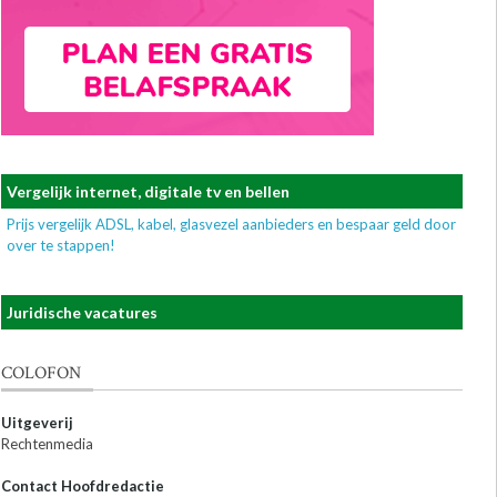
Vergelijk internet, digitale tv en bellen
Prijs vergelijk ADSL, kabel, glasvezel aanbieders en bespaar geld door
over te stappen!
Juridische vacatures
COLOFON
Uitgeverij
Rechtenmedia
Contact Hoofdredactie