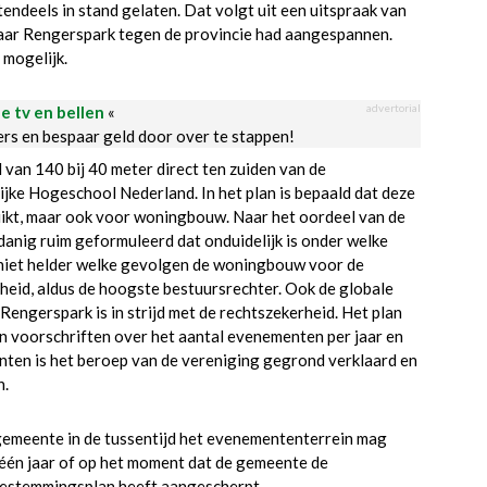
deels in stand gelaten. Dat volgt uit een uitspraak van
baar Rengerspark tegen de provincie had aangespannen.
 mogelijk.
advertorial
le tv en bellen
«
ders en bespaar geld door over te stappen!
an 140 bij 40 meter direct ten zuiden van de
e Hogeschool Nederland. In het plan is bepaald dat deze
ikt, maar ook voor woningbouw. Naar het oordeel van de
anig ruim geformuleerd dat onduidelijk is onder welke
niet helder welke gevolgen de woningbouw voor de
rheid, aldus de hoogste bestuursrechter. Ook de globale
ngerspark is in strijd met de rechtszekerheid. Het plan
n voorschriften over het aantal evenementen per jaar en
ten is het beroep van de vereniging gegrond verklaard en
n.
 gemeente in de tussentijd het evenemententerrein mag
a één jaar of op het moment dat de gemeente de
bestemmingsplan heeft aangescherpt.