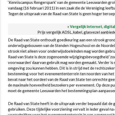
‘Kenniscampus Rengerspark’ van de gemeente Leeuwarden groten
vandaag (16 februari 2011) in een zaak die de Vereniging leef
Tegen de uitspraak van de Raad van State is geen hoger beroep
»
Vergelijk internet, digita
Prijs vergelijk ADSL, kabel, glasvezel aanbie
De Raad van State onthoudt goedkeuring aan een strook grond v
onderwijsgebouwen van de Stenden Hogeschool en de Noordelijk
strook niet alleen voor onderwijsdoeleinden mag worden gebru
Raad van State is deze zogenoemde wijzigingsbevoegdheid ‘zod
voorwaarden’ daarvan gebruik mag worden gemaakt. Verder is 
omgeving zou kunnen hebben. Dit is in strijd met de rechtszeke
bestemming voor het evenemententerrein ten noorden van het Re
bevat naar het oordeel van de Raad van State ten onrechte gee
de maximale hoeveelheid bezoekers per evenement. Op deze pun
moet de gemeente Leeuwarden het bestemmingsplan aanpasse
De Raad van State heeft in de uitspraak verder bepaald dat de
gebruiken. Deze tijdelijke voorziening vervalt in ieder geval n
voorschriften voor het evenemententerrein in een aangepast 