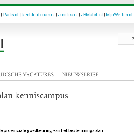
|
Parlis.nl
|
Rechtenforum.nl
|
Juridica.nl
|
JBMatch.nl
|
MijnWetten.nl
Zoeken
site
RIDISCHE VACATURES
NIEUWSBRIEF
plan kenniscampus
de provinciale goedkeuring van het bestemmingsplan