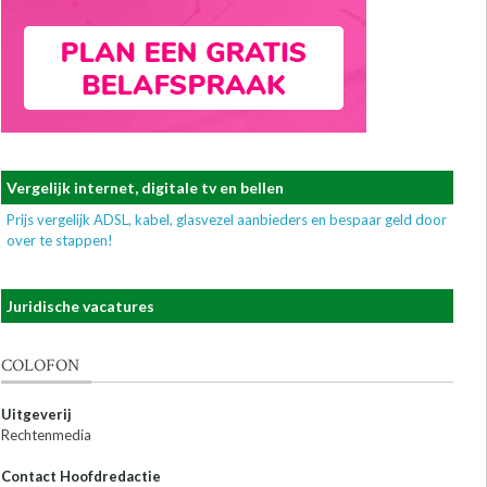
Vergelijk internet, digitale tv en bellen
Prijs vergelijk ADSL, kabel, glasvezel aanbieders en bespaar geld door
over te stappen!
Juridische vacatures
COLOFON
Uitgeverij
Rechtenmedia
Contact Hoofdredactie