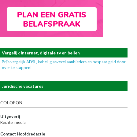
Vergelijk internet, digitale tv en bellen
Prijs vergelijk ADSL, kabel, glasvezel aanbieders en bespaar geld door
over te stappen!
Juridische vacatures
COLOFON
Uitgeverij
Rechtenmedia
Contact Hoofdredactie