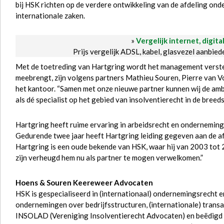
bij HSK richten op de verdere ontwikkeling van de afdeling ond
internationale zaken.
»
Vergelijk internet, digita
Prijs vergelijk ADSL, kabel, glasvezel aanbie
Met de toetreding van Hartgring wordt het management verster
meebrengt, zijn volgens partners Mathieu Souren, Pierre van 
het kantoor. “Samen met onze nieuwe partner kunnen wij de am
als dé specialist op het gebied van insolventierecht in de breed
Hartgring heeft ruime ervaring in arbeidsrecht en ondernemings
Gedurende twee jaar heeft Hartgring leiding gegeven aan de af
Hartgring is een oude bekende van HSK, waar hij van 2003 tot
zijn verheugd hem nu als partner te mogen verwelkomen.”
Hoens & Souren Keereweer Advocaten
HSK is gespecialiseerd in (internationaal) ondernemingsrecht 
ondernemingen over bedrijfsstructuren, (internationale) transac
INSOLAD (Vereniging Insolventierecht Advocaten) en beëdigd a