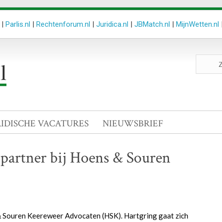
|
Parlis.nl
|
Rechtenforum.nl
|
Juridica.nl
|
JBMatch.nl
|
MijnWetten.nl
Zoeken
site
RIDISCHE VACATURES
NIEUWSBRIEF
 partner bij Hoens & Souren
 & Souren Keereweer Advocaten (HSK). Hartgring gaat zich