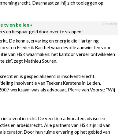
ernemingsrecht. Daarnaast zal hij zich toeleggen op
advertorial
le tv en bellen
«
ders en bespaar geld door over te stappen!
kt. De kennis, ervaring en energie die Hartgring
Voorst en Frederik Barthel waardevolle aanwinsten voor
bitie van HSK waarmaken: het kantoor verder ontwikkelen
ste zin”, zegt Mathieu Souren.
recht en is gespecialiseerd in insolventierecht.
deling Insolventie van TeekensKarstens in Leiden.
 2007 werkzaam was als advocaat. Pierre van Voorst: “Wij
en insolventierecht. De veertien advocaten adviseren
ties en arbeidsrecht. Alle partners van HSK zijn lid van
ls curator. Door hun ruime ervaring op het gebied van