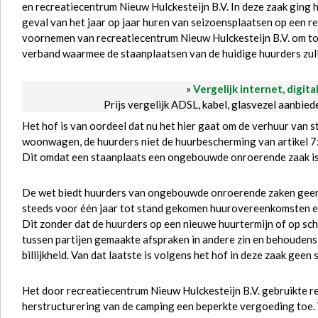
en recreatiecentrum Nieuw Hulckesteijn B.V. In deze zaak ging h
geval van het jaar op jaar huren van seizoensplaatsen op een r
voornemen van recreatiecentrum Nieuw Hulckesteijn B.V. om tot
verband waarmee de staanplaatsen van de huidige huurders zul
»
Vergelijk internet, digita
Prijs vergelijk ADSL, kabel, glasvezel aanbie
Het hof is van oordeel dat nu het hier gaat om de verhuur van 
woonwagen, de huurders niet de huurbescherming van artikel 7
Dit omdat een staanplaats een ongebouwde onroerende zaak is,
De wet biedt huurders van ongebouwde onroerende zaken geen 
steeds voor één jaar tot stand gekomen huurovereenkomsten e
Dit zonder dat de huurders op een nieuwe huurtermijn of op 
tussen partijen gemaakte afspraken in andere zin en behoudens
billijkheid. Van dat laatste is volgens het hof in deze zaak geen 
Het door recreatiecentrum Nieuw Hulckesteijn B.V. gebruikte re
herstructurering van de camping een beperkte vergoeding toe. V