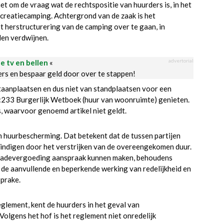
et om de vraag wat de rechtspositie van huurders is, in het
ecreatiecamping. Achtergrond van de zaak is het
 herstructurering van de camping over te gaan, in
len verdwijnen.
advertorial
le tv en bellen
«
ders en bespaar geld door over te stappen!
staanplaatsen en dus niet van standplaatsen voor een
:233 Burgerlijk Wetboek (huur van woonruimte) genieten.
 waarvoor genoemd artikel niet geldt.
huurbescherming. Dat betekent dat de tussen partijen
indigen door het verstrijken van de overeengekomen duur.
schadevergoeding aanspraak kunnen maken, behoudens
 de aanvullende en beperkende werking van redelijkheid en
sprake.
glement, kent de huurders in het geval van
olgens het hof is het reglement niet onredelijk