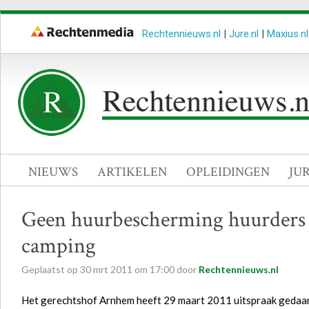
Rechtennieuws.nl
|
Jure.nl
|
Maxius.nl
NIEUWS
ARTIKELEN
OPLEIDINGEN
JU
Geen huurbescherming huurders v
camping
Geplaatst op
30
mrt
2011
om
17:00
door
Rechtennieuws.nl
Het gerechtshof Arnhem heeft 29 maart 2011 uitspraak gedaan