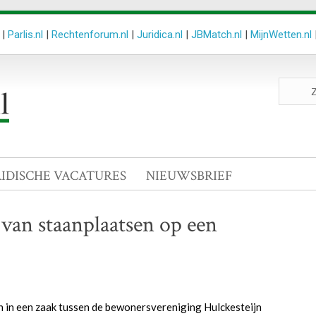
|
Parlis.nl
|
Rechtenforum.nl
|
Juridica.nl
|
JBMatch.nl
|
MijnWetten.nl
Zoeken
site
RIDISCHE VACATURES
NIEUWSBRIEF
an staanplaatsen op een
 in een zaak tussen de bewonersvereniging Hulckesteijn