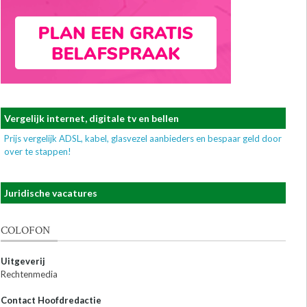
Vergelijk internet, digitale tv en bellen
Prijs vergelijk ADSL, kabel, glasvezel aanbieders en bespaar geld door
over te stappen!
Juridische vacatures
COLOFON
Uitgeverij
Rechtenmedia
Contact Hoofdredactie