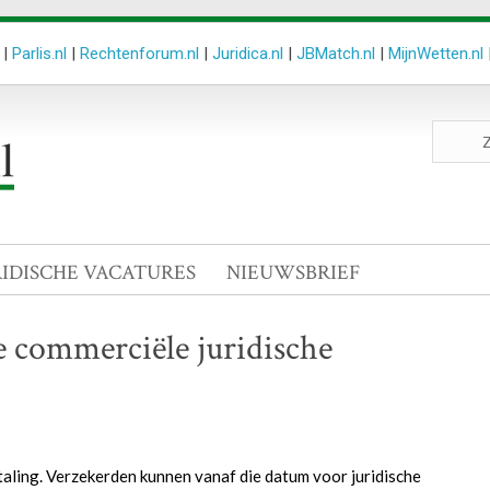
|
Parlis.nl
|
Rechtenforum.nl
|
Juridica.nl
|
JBMatch.nl
|
MijnWetten.nl
Zoeken
site
RIDISCHE VACATURES
NIEUWSBRIEF
 commerciële juridische
taling. Verzekerden kunnen vanaf die datum voor juridische