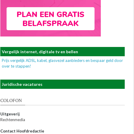
Vergelijk internet, digitale tv en bellen
Prijs vergelijk ADSL, kabel, glasvezel aanbieders en bespaar geld door
over te stappen!
Juridische vacatures
COLOFON
Uitgeverij
Rechtenmedia
Contact Hoofdredactie