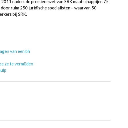
n 2011 nadert de premieomzet van SRK maatschappijen 75
 door ruim 250 juridische specialisten – waarvan 50
rkers bij SRK.
ragen van een bh
oe ze te vermijden
hulp