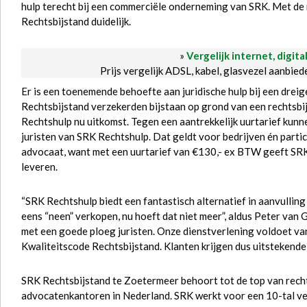
hulp terecht bij een commerciële onderneming van SRK. Met d
Rechtsbijstand duidelijk.
»
Vergelijk internet, digita
Prijs vergelijk ADSL, kabel, glasvezel aanbie
Er is een toenemende behoefte aan juridische hulp bij een drei
Rechtsbijstand verzekerden bijstaan op grond van een rechtsbij
Rechtshulp nu uitkomst. Tegen een aantrekkelijk uurtarief kun
juristen van SRK Rechtshulp. Dat geldt voor bedrijven én parti
advocaat, want met een uurtarief van €130,- ex BTW geeft SRK 
leveren.
“SRK Rechtshulp biedt een fantastisch alternatief in aanvullin
eens “neen” verkopen, nu hoeft dat niet meer”, aldus Peter v
met een goede ploeg juristen. Onze dienstverlening voldoet va
Kwaliteitscode Rechtsbijstand. Klanten krijgen dus uitstekende 
SRK Rechtsbijstand te Zoetermeer behoort tot de top van recht
advocatenkantoren in Nederland. SRK werkt voor een 10-tal v