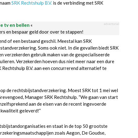
e naam
SRK Rechtshulp B.V.
is de verbinding met SRK
advertorial
le tv en bellen
«
ders en bespaar geld door over te stappen!
gend of een bestaand geschil. Meestal kan SRK
standverzekering. Soms ook niet. In die gevallen biedt SRK
nen verzekerden gebruik maken van de gespecialiseerde
culieren. Verzekerden hoeven dus niet meer naar een dure
Rechtshulp B.V. aan een concurrerend alternatief te
g op de rechtsbijstandverzekering. Moest SRK tot 1 mei wel
an Grevengoed, Manager SRK Rechtshulp. “We gaan van start
nzelfsprekend aan de eisen van de recent ingevoerde
kwaliteit geleverd!”
sbijstandorganisaties en staat in de top 50 grootste
erzekeringsmaatschappijen zoals Aegon, De Goudse,