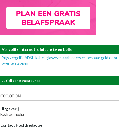
Vergelijk internet, digitale tv en bellen
Prijs vergelijk ADSL, kabel, glasvezel aanbieders en bespaar geld door
over te stappen!
Juridische vacatures
COLOFON
Uitgeverij
Rechtenmedia
Contact Hoofdredactie