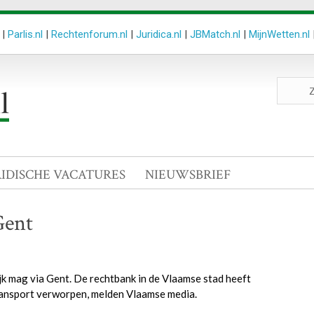
|
Parlis.nl
|
Rechtenforum.nl
|
Juridica.nl
|
JBMatch.nl
|
MijnWetten.nl
Zoeken
site
RIDISCHE VACATURES
NIEUWSBRIEF
Gent
jk mag via Gent. De rechtbank in de Vlaamse stad heeft
ansport verworpen, melden Vlaamse media.