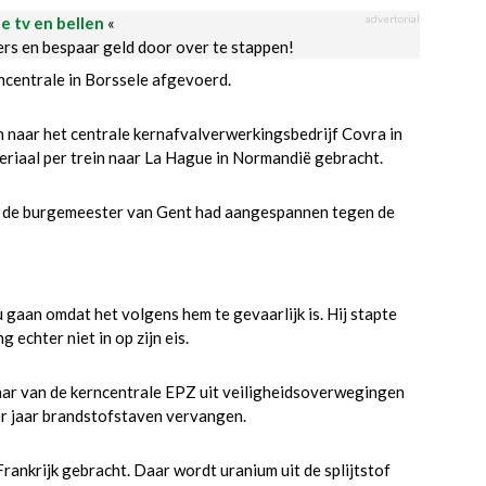
advertorial
le tv en bellen
«
ders en bespaar geld door over te stappen!
rncentrale in Borssele afgevoerd.
 naar het centrale kernafvalverwerkingsbedrijf Covra in
eriaal per trein naar La Hague in Normandië gebracht.
at de burgemeester van Gent had aangespannen tegen de
 gaan omdat het volgens hem te gevaarlijk is. Hij stapte
 echter niet in op zijn eis.
aar van de kerncentrale EPZ uit veiligheidsoverwegingen
per jaar brandstofstaven vervangen.
nkrijk gebracht. Daar wordt uranium uit de splijtstof