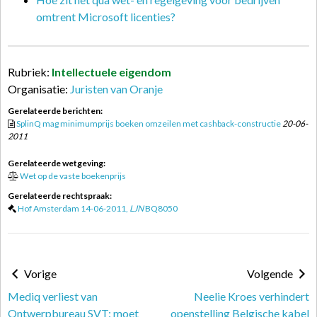
omtrent Microsoft licenties?
Rubriek:
Intellectuele eigendom
Organisatie:
Juristen van Oranje
Gerelateerde berichten:
SplinQ mag minimumprijs boeken omzeilen met cashback-constructie
20-06-
2011
Gerelateerde wetgeving:
Wet op de vaste boekenprijs
Gerelateerde rechtspraak:
Hof Amsterdam 14-06-2011,
LJN
BQ8050
Vorige
Volgende
Mediq verliest van
Neelie Kroes verhindert
Ontwerpbureau SVT: moet
openstelling Belgische kabel