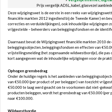
Prijs vergelijk ADSL, kabel, glasvezel aanbie
Deze wijzigingswet is de eerste in een reeks van wijzigingswet
financiële markten 2012 ingediend bij de Tweede Kamer) en beva
correcties en verduidelijkingen), ook inhoudelijke wijzigingen z
vrijgestelde – beheerders van beleggingsfondsen en de identifi
Daarnaast bevat de Wijzigingswet financiële markten 2010 de
beleggingsobjecten, beleggingsfondsen en effecten van €50.0
vrijstellingsmelding (het zogenaamde wildwestbordje), die pas 
kort aangegeven wat de inhoudelijke wijzigingen voor de prakti
Ophogen grensbedrag
Onder de huidige regels is het aanbieden van beleggingsobjec
van €50.000 (per product of per belegger) van toezicht vrijge
€50.000 te laag werd geacht om te voorkomen dat niet-gekwalif
producten beleggen, wordt het grensbedrag van €50.000 (per 
naar €100.000.
Wildwestbordje