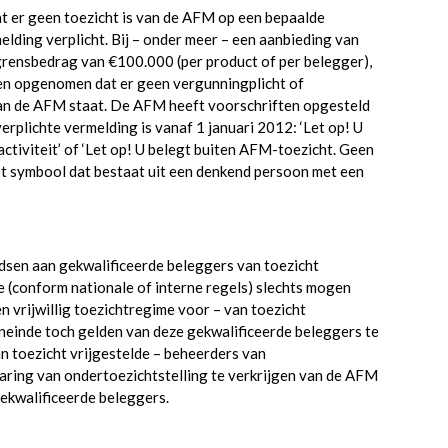
at er geen toezicht is van de AFM op een bepaalde
melding verplicht. Bij – onder meer – een aanbieding van
rensbedrag van €100.000 (per product of per belegger),
en opgenomen dat er geen vergunningplicht of
 van de AFM staat. De AFM heeft voorschriften opgesteld
erplichte vermelding is vanaf 1 januari 2012: ‘Let op! U
tiviteit’ of ‘Let op! U belegt buiten AFM-toezicht. Geen
ast symbool dat bestaat uit een denkend persoon met een
dsen aan gekwalificeerde beleggers van toezicht
e (conform nationale of interne regels) slechts mogen
 vrijwillig toezichtregime voor – van toezicht
neinde toch gelden van deze gekwalificeerde beleggers te
n toezicht vrijgestelde – beheerders van
ring van ondertoezichtstelling te verkrijgen van de AFM
ekwalificeerde beleggers.