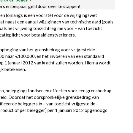
ders en bespaar geld door over te stappen!
ten (onlangs is een voorstel voor de wijzigingswet
t naast een aantal wijzigingen van technische aard (zoals
oals het vrijwillig toezichtregime voor – van toezicht
catieplicht voor betaaldienstverleners.
 ophoging van het grensbedrag voor vrijgestelde
00 naar €100.000, en het invoeren van een standaard
op 1 januari 2012 van kracht zullen worden. Hierna wordt
jk betekenen.
ten, beleggingsfondsen en effecten voor een grensbedrag
steld. Doordat het oorspronkelijke grensbedrag van
iceerde beleggers in – van toezicht vrijgestelde –
product of per belegger) per 1 januari 2012 opgehoogd