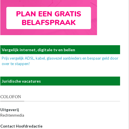
Vergelijk internet, digitale tv en bellen
Prijs vergelijk ADSL, kabel, glasvezel aanbieders en bespaar geld door
over te stappen!
Juridische vacatures
COLOFON
Uitgeverij
Rechtenmedia
Contact Hoofdredactie