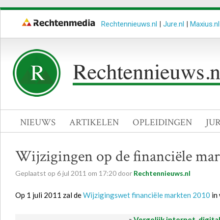
Rechtennieuws.nl
|
Jure.nl
|
Maxius.nl
NIEUWS
ARTIKELEN
OPLEIDINGEN
JU
Wijzigingen op de financiële ma
Geplaatst op
6
jul
2011
om
17:20
door
Rechtennieuws.nl
Op 1 juli 2011 zal de
Wijzigingswet financiële markten 2010
in
»
Vergelijk internet, digita