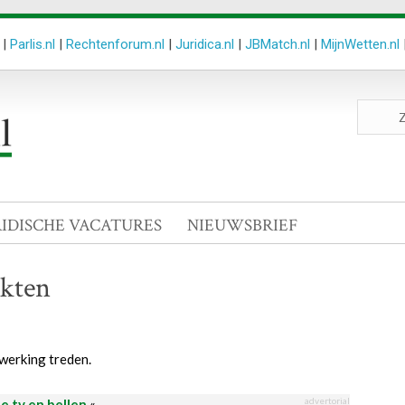
|
Parlis.nl
|
Rechtenforum.nl
|
Juridica.nl
|
JBMatch.nl
|
MijnWetten.nl
Zoeken
site
RIDISCHE VACATURES
NIEUWSBRIEF
rkten
 werking treden.
advertorial
le tv en bellen
«