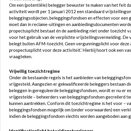
Om een (potentiële) belegger bewuster te maken van het feit d
activiteit wordt per 1 januari 2012 een standaard vrijstellings
beleggingsobjecten, beleggingsfondsen en effecten voor een g
moet dan in reclame-uitingen en aanbiedingsdocumenten word
propectusplicht bestaat én de aanbieding niet onder toezicht
voor het gebruik van de verplichte vrijstellingsvermelding. De v
belegt buiten AFM-toezicht. Geen vergunningplicht voor deze ac
prospectusplicht voor deze activiteit.’ Hierbij hoort ook een v
vraagteken.
Vrijwillig toezichtregime
Onder de bestaande regels is het aanbieden van beleggingsfon
vrijgesteld. Aangezien er gekwalificeerde beleggers bestaan di
beleggen in gereguleerde beleggingsfondsen, wordt er nu er een
vrijgestelde – beheerders van beleggingsfondsen gecreëerd te
kunnen aantrekken. Conform dit toezichtregime is het voor – va
beleggingsfondsen mogelijk om (onder voorwaarden) een verkla
indien de beleggingsfondsen slechts worden aangeboden aan g
Identificatieplicht betaaldienstverleners