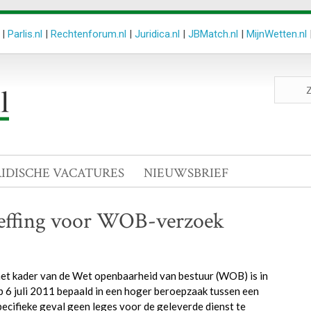
|
Parlis.nl
|
Rechtenforum.nl
|
Juridica.nl
|
JBMatch.nl
|
MijnWetten.nl
Zoeken
site
RIDISCHE VACATURES
NIEUWSBRIEF
sheffing voor WOB-verzoek
het kader van de Wet openbaarheid van bestuur (WOB) is in
 6 juli 2011 bepaald in een hoger beroepzaak tussen een
ecifieke geval geen leges voor de geleverde dienst te