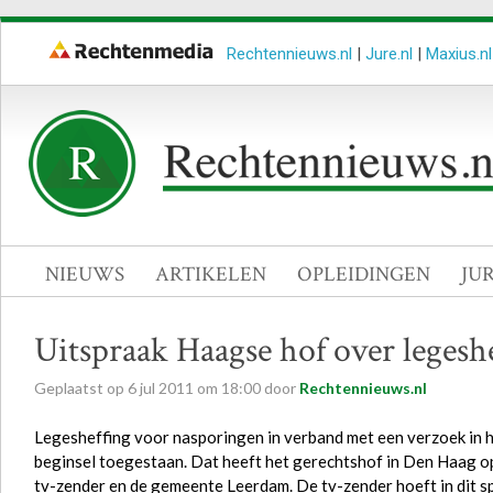
Rechtennieuws.nl
|
Jure.nl
|
Maxius.nl
NIEUWS
ARTIKELEN
OPLEIDINGEN
JU
Uitspraak Haagse hof over lege
Geplaatst op
6
jul
2011
om
18:00
door
Rechtennieuws.nl
Legesheffing voor nasporingen in verband met een verzoek in 
beginsel toegestaan. Dat heeft het gerechtshof in Den Haag op
tv-zender en de gemeente Leerdam. De tv-zender hoeft in dit sp