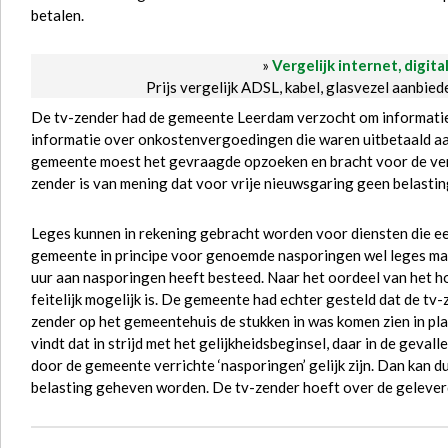
betalen.
»
Vergelijk internet, digita
Prijs vergelijk ADSL, kabel, glasvezel aanbie
De tv-zender had de gemeente Leerdam verzocht om informatie
informatie over onkostenvergoedingen die waren uitbetaald a
gemeente moest het gevraagde opzoeken en bracht voor de verri
zender is van mening dat voor vrije nieuwsgaring geen belast
Leges kunnen in rekening gebracht worden voor diensten die ee
gemeente in principe voor genoemde nasporingen wel leges mag
uur aan nasporingen heeft besteed. Naar het oordeel van het hof
feitelijk mogelijk is. De gemeente had echter gesteld dat de t
zender op het gemeentehuis de stukken in was komen zien in pl
vindt dat in strijd met het gelijkheidsbeginsel, daar in de geva
door de gemeente verrichte ‘nasporingen’ gelijk zijn. Dan kan du
belasting geheven worden. De tv-zender hoeft over de geleverd