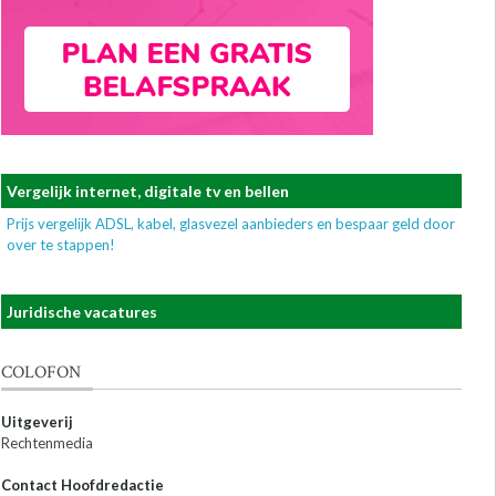
Vergelijk internet, digitale tv en bellen
Prijs vergelijk ADSL, kabel, glasvezel aanbieders en bespaar geld door
over te stappen!
Juridische vacatures
COLOFON
Uitgeverij
Rechtenmedia
Contact Hoofdredactie