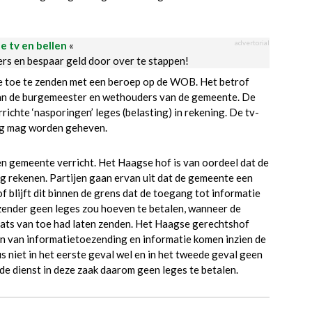
advertorial
le tv en bellen
«
ders en bespaar geld door over te stappen!
 toe te zenden met een beroep op de WOB. Het betrof
an de burgemeester en wethouders van de gemeente. De
chte ‘nasporingen’ leges (belasting) in rekening. De tv-
ing mag worden geheven.
n gemeente verricht. Het Haagse hof is van oordeel dat de
 rekenen. Partijen gaan ervan uit dat de gemeente een
 blijft dit binnen de grens dat de toegang tot informatie
v-zender geen leges zou hoeven te betalen, wanneer de
aats van toe had laten zenden. Het Haagse gerechtshof
llen van informatietoezending en informatie komen inzien de
s niet in het eerste geval wel en in het tweede geval geen
e dienst in deze zaak daarom geen leges te betalen.