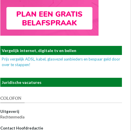
Vergelijk internet, digitale tv en bellen
Prijs vergelijk ADSL, kabel, glasvezel aanbieders en bespaar geld door
over te stappen!
Juridische vacatures
COLOFON
Uitgeverij
Rechtenmedia
Contact Hoofdredactie