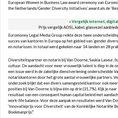
European Women in Business Law award ceremony van Euromone
the Netherlands/Gender Diversity Initiatives’ award als de ‘Be
»
Vergelijk internet, digita
Prijs vergelijk ADSL, kabel, glasvezel aanbie
Euromoney Legal Media Group reikte deze twee onderscheidinge
succes van kantoren in Europa op het gebied van ‘gender divers
en notarissen. In totaal werd gekeken naar 34 landen en 28 pra
Diversiteitspartner en notaris bij Van Doorne, Saskia Laseur, l
cultuur. De aandacht voor meer vrouwelijk talent is diep in de o
een issue werd in de zakelijke dienstverlening onderscheidde V
notariskantoren door het grote aantal vrouwelijke partners. Voo
onderzoek blijkt dat een divers samengesteld kantoor ook mee
posities bij Van Doorne is bijna één op drie (31,7%). Kijk je naa
resultaat van een consequent human capital beleid met aandac
work-life balance. Voor deze aanpak en resultaten werd Van Do
‘Innovatieprijs voor Diversiteit’ van de Koninklijke Notariële 
Boekmanprijs’.”