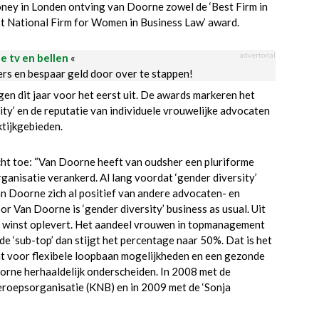
y in Londen ontving van Doorne zowel de ‘Best Firm in
st National Firm for Women in Business Law’ award.
advertorial
le tv en bellen
«
ders en bespaar geld door over te stappen!
n dit jaar voor het eerst uit. De awards markeren het
ity’ en de reputatie van individuele vrouwelijke advocaten
ktijkgebieden.
icht toe: “Van Doorne heeft van oudsher een pluriforme
rganisatie verankerd. Al lang voordat ‘gender diversity’
an Doorne zich al positief van andere advocaten- en
r Van Doorne is ‘gender diversity’ business as usual. Uit
r winst oplevert. Het aandeel vrouwen in topmanagement
r de ‘sub-top’ dan stijgt het percentage naar 50%. Dat is het
ht voor flexibele loopbaan mogelijkheden en een gezonde
orne herhaaldelijk onderscheiden. In 2008 met de
Beroepsorganisatie (KNB) en in 2009 met de ‘Sonja