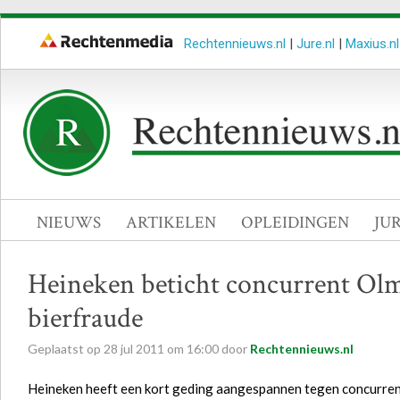
Rechtennieuws.nl
|
Jure.nl
|
Maxius.nl
NIEUWS
ARTIKELEN
OPLEIDINGEN
JU
Heineken beticht concurrent Ol
bierfraude
Geplaatst op
28
jul
2011
om
16:00
door
Rechtennieuws.nl
Heineken heeft een kort geding aangespannen tegen concurrent