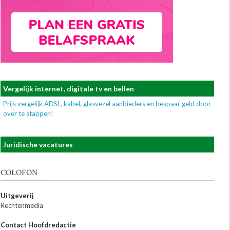
Vergelijk internet, digitale tv en bellen
Prijs vergelijk ADSL, kabel, glasvezel aanbieders en bespaar geld door
over te stappen!
Juridische vacatures
COLOFON
Uitgeverij
Rechtenmedia
Contact Hoofdredactie