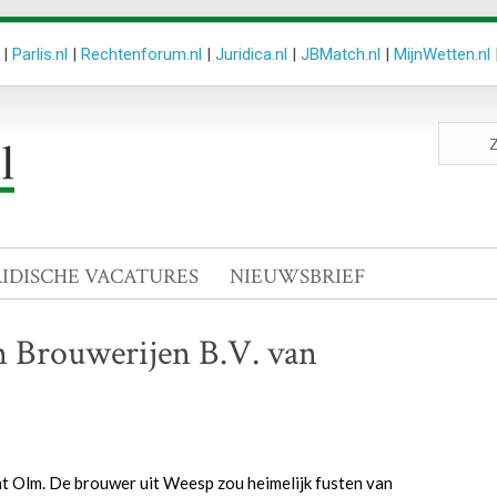
|
Parlis.nl
|
Rechtenforum.nl
|
Juridica.nl
|
JBMatch.nl
|
MijnWetten.nl
Zoeken
site
RIDISCHE VACATURES
NIEUWSBRIEF
m Brouwerijen B.V. van
 Olm. De brouwer uit Weesp zou heimelijk fusten van