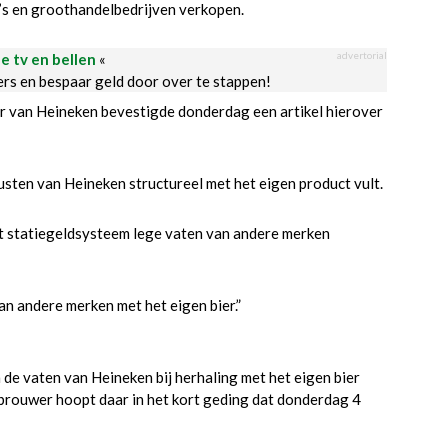
é’s en groothandelbedrijven verkopen.
advertorial
le tv en bellen
«
ders en bespaar geld door over te stappen!
er van Heineken bevestigde donderdag een artikel hierover
fusten van Heineken structureel met het eigen product vult.
t statiegeldsysteem lege vaten van andere merken
n andere merken met het eigen bier.”
de vaten van Heineken bij herhaling met het eigen bier
 brouwer hoopt daar in het kort geding dat donderdag 4