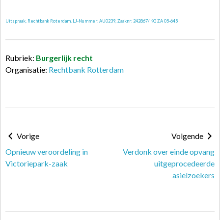
Uitspraak, Rechtbank Roterdam, LJ-Nummer: AU0239, Zaaknr: 242867/ KG ZA 05-645
Rubriek:
Burgerlijk recht
Organisatie:
Rechtbank Rotterdam
Vorige
Volgende
Opnieuw veroordeling in
Verdonk over einde opvang
Victoriepark-zaak
uitgeprocedeerde
asielzoekers