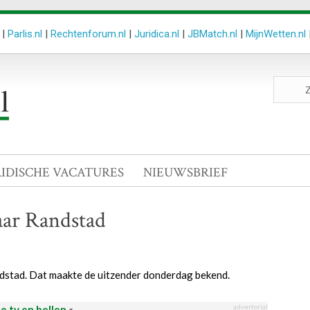
|
Parlis.nl
|
Rechtenforum.nl
|
Juridica.nl
|
JBMatch.nl
|
MijnWetten.nl
Zoeken
site
RIDISCHE VACATURES
NIEUWSBRIEF
aar Randstad
stad. Dat maakte de uitzender donderdag bekend.
advertorial
le tv en bellen
«