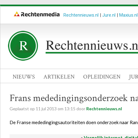
Rechtennieuws.nl
|
Jure.nl
|
Maxius.nl
NIEUWS
ARTIKELEN
OPLEIDINGEN
JU
Frans mededingingsonderzoek n
Geplaatst op
11
jul
2013
om
13:15
door
Rechtennieuws.nl
De Franse mededingingsautoriteiten doen onderzoek naar Rand
»
Vergelijk internet, digita