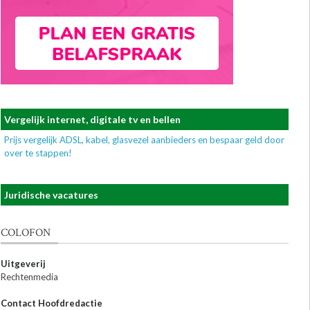
Vergelijk internet, digitale tv en bellen
Prijs vergelijk ADSL, kabel, glasvezel aanbieders en bespaar geld door
over te stappen!
Juridische vacatures
COLOFON
Uitgeverij
Rechtenmedia
Contact Hoofdredactie