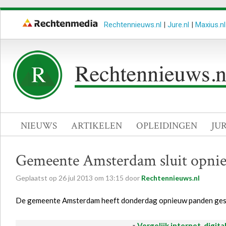
Rechtennieuws.nl
|
Jure.nl
|
Maxius.nl
NIEUWS
ARTIKELEN
OPLEIDINGEN
JU
Gemeente Amsterdam sluit opnie
Geplaatst op
26
jul
2013
om
13:15
door
Rechtennieuws.nl
De gemeente Amsterdam heeft donderdag opnieuw panden geslot
»
Vergelijk internet, digita