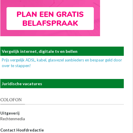
Vergelijk internet, digitale tv en bellen
Prijs vergelijk ADSL, kabel, glasvezel aanbieders en bespaar geld door
over te stappen!
Juridische vacatures
COLOFON
Uitgeverij
Rechtenmedia
Contact Hoofdredactie