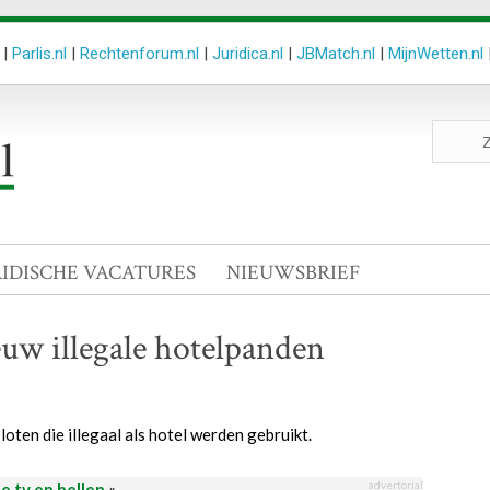
|
Parlis.nl
|
Rechtenforum.nl
|
Juridica.nl
|
JBMatch.nl
|
MijnWetten.nl
Zoeken
site
RIDISCHE VACATURES
NIEUWSBRIEF
uw illegale hotelpanden
en die illegaal als hotel werden gebruikt.
advertorial
le tv en bellen
«