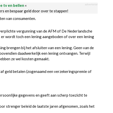
advertorial
le tv en bellen
«
ders en bespaar geld door over te stappen!
hten van consumenten.
en verplichte vergunning van de AFM of De Nederlandsche
n er wordt toch een lening aangeboden of over een lening
ing brengen bij het afsluiten van een lening. Geen van de
bovendien daadwerkelijk een lening ontvangen. Terwijl
hebben ze wel kosten gemaakt.
af geld betalen (zogenaamd een verzekeringspremie of
rsoonlijke gegevens en geeft aan scherp toezicht te
r strenger beleid de laatste jaren afgenomen, zoals het