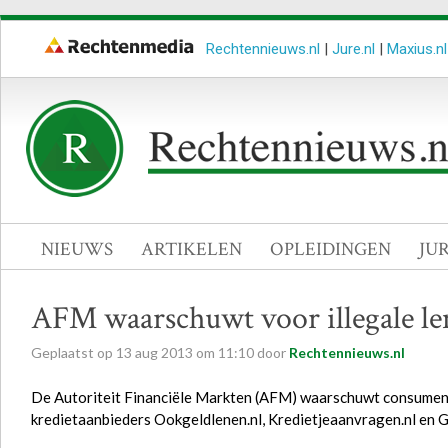
Rechtennieuws.nl
|
Jure.nl
|
Maxius.nl
NIEUWS
ARTIKELEN
OPLEIDINGEN
JU
AFM waarschuwt voor illegale le
Geplaatst op
13
aug
2013
om
11:10
door
Rechtennieuws.nl
De Autoriteit Financiële Markten (AFM) waarschuwt consumenten 
kredietaanbieders Ookgeldlenen.nl, Kredietjeaanvragen.nl en G