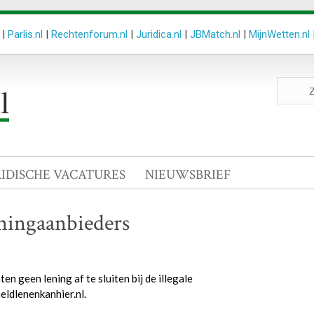
|
Parlis.nl
|
Rechtenforum.nl
|
Juridica.nl
|
JBMatch.nl
|
MijnWetten.nl
Zoeken
site
RIDISCHE VACATURES
NIEUWSBRIEF
ningaanbieders
geen lening af te sluiten bij de illegale
eldlenenkanhier.nl.