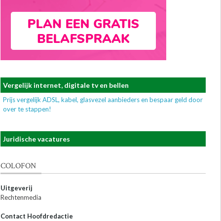
Vergelijk internet, digitale tv en bellen
Prijs vergelijk ADSL, kabel, glasvezel aanbieders en bespaar geld door
over te stappen!
Juridische vacatures
COLOFON
Uitgeverij
Rechtenmedia
Contact Hoofdredactie