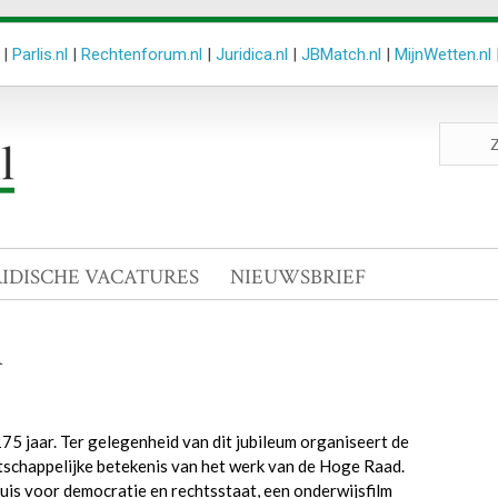
|
Parlis.nl
|
Rechtenforum.nl
|
Juridica.nl
|
JBMatch.nl
|
MijnWetten.nl
Zoeken
site
RIDISCHE VACATURES
NIEUWSBRIEF
n
 jaar. Ter gelegenheid van dit jubileum organiseert de
schappelijke betekenis van het werk van de Hoge Raad.
s voor democratie en rechtsstaat, een onderwijsfilm