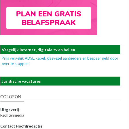
Vergelijk internet, digitale tv en bellen
Prijs vergelijk ADSL, kabel, glasvezel aanbieders en bespaar geld door
over te stappen!
Juridische vacatures
COLOFON
Uitgeverij
Rechtenmedia
Contact Hoofdredactie