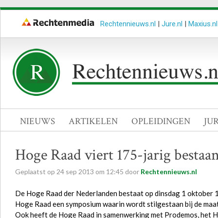
Rechtennieuws.nl
|
Jure.nl
|
Maxius.nl
NIEUWS
ARTIKELEN
OPLEIDINGEN
JU
Hoge Raad viert 175-jarig bestaa
Geplaatst op
24
sep
2013
om
12:45
door
Rechtennieuws.nl
De Hoge Raad der Nederlanden bestaat op dinsdag 1 oktober 175
Hoge Raad een symposium waarin wordt stilgestaan bij de maat
Ook heeft de Hoge Raad in samenwerking met Prodemos, het Hui