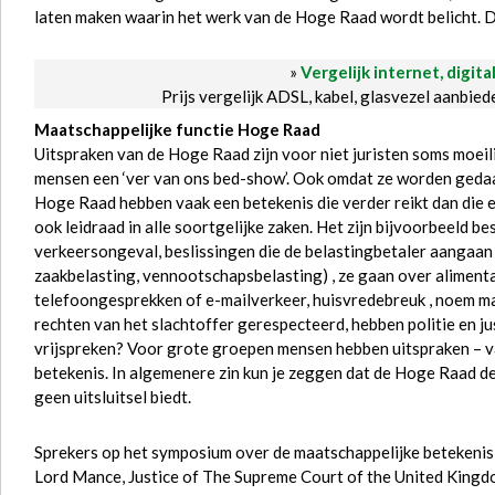
laten maken waarin het werk van de Hoge Raad wordt belicht. D
»
Vergelijk internet, digita
Prijs vergelijk ADSL, kabel, glasvezel aanbie
Maatschappelijke functie Hoge Raad
Uitspraken van de Hoge Raad zijn voor niet juristen soms moeili
mensen een ‘ver van ons bed-show’. Ook omdat ze worden gedaan
Hoge Raad hebben vaak een betekenis die verder reikt dan die 
ook leidraad in alle soortgelijke zaken. Het zijn bijvoorbeeld b
verkeersongeval, beslissingen die de belastingbetaler aangaan
zaakbelasting, vennootschapsbelasting) , ze gaan over alimenta
telefoongesprekken of e-mailverkeer, huisvredebreuk , noem maar
rechten van het slachtoffer gerespecteerd, hebben politie en ju
vrijspreken? Voor grote groepen mensen hebben uitspraken – va
betekenis. In algemenere zin kun je zeggen dat de Hoge Raad d
geen uitsluitsel biedt.
Sprekers op het symposium over de maatschappelijke betekenis 
Lord Mance, Justice of The Supreme Court of the United Kingdo