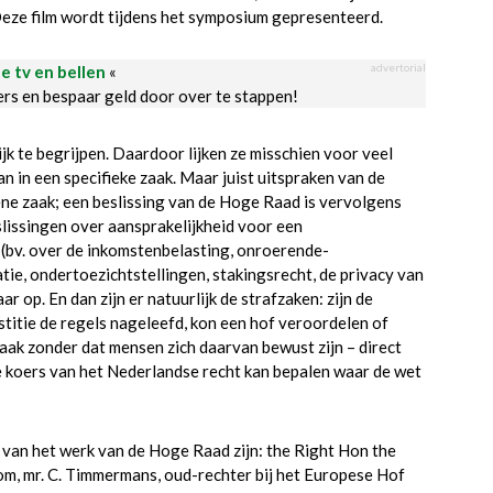
eze film wordt tijdens het symposium gepresenteerd.
advertorial
le tv en bellen
«
ders en bespaar geld door over te stappen!
jk te begrijpen. Daardoor lijken ze misschien voor veel
 in een specifieke zaak. Maar juist uitspraken van de
ene zaak; een beslissing van de Hoge Raad is vervolgens
eslissingen over aansprakelijkheid voor een
 (bv. over de inkomstenbelasting, onroerende-
tie, ondertoezichtstellingen, stakingsrecht, de privacy van
 op. En dan zijn er natuurlijk de strafzaken: zijn de
stitie de regels nageleefd, kon een hof veroordelen of
ak zonder dat mensen zich daarvan bewust zijn – direct
e koers van het Nederlandse recht kan bepalen waar de wet
van het werk van de Hoge Raad zijn: the Right Hon the
m, mr. C. Timmermans, oud-rechter bij het Europese Hof