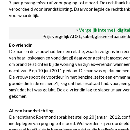
7 jaar gevangenisstraf voor poging tot moord. De rechtbank ha
veroordeeld voor brandstichting. Daarvoor legde de rechtbank 
voorwaardelijk.
»
Vergelijk internet, digita
Prijs vergelijk ADSL, kabel, glasvezel aanbie
Ex-vriendin
De man en de vrouw hadden een relatie, waarin volgens hen één 
van haar loskomen en vond dat zij daarvoor gestraft moest wor
om brand te stichten bij de woning van zijn ex-vriendin wanneer 
nacht van 9 op 10 juni 2011 gedaan. De man was op dat moment 
De vrouw spoot de voordeur in met benzine, zette een emmer me
gooide die in de emmer. Zij zag dat het resultaat had: vuur, een
sms’t dat het was gelukt. De ex-vriendin lag te slapen, maar wer
gekomen.
Alleen brandstichting
De rechtbank Roermond sprak het stel op 20 januari 2012, conform
medeplegen van poging tot moord. Wel werden zij veroordeeld
generaal heeft zich in hoger beroep achter die beslissing gesch