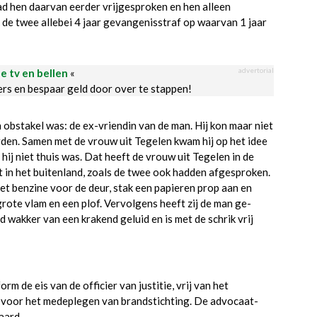
d hen daarvan eerder vrijgesproken en hen alleen
de twee allebei 4 jaar gevangenisstraf op waarvan 1 jaar
advertorial
le tv en bellen
«
ders en bespaar geld door over te stappen!
obstakel was: de ex-vriendin van de man. Hij kon maar niet
den. Samen met de vrouw uit Tegelen kwam hij op het idee
hij niet thuis was. Dat heeft de vrouw uit Tegelen in de
in het buitenland, zoals de twee ook hadden afgesproken.
t benzine voor de deur, stak een papieren prop aan en
 grote vlam en een plof. Vervolgens heeft zij de man ge-
d wakker van een krakend geluid en is met de schrik vrij
 de eis van de officier van justitie, vrij van het
 voor het medeplegen van brandstichting. De advocaat-
aard.