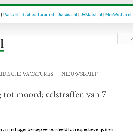
|
Parlis.nl
|
Rechtenforum.nl
|
Juridica.nl
|
JBMatch.nl
|
MijnWetten.nl
Zoeken
site
RIDISCHE VACATURES
NIEUWSBRIEF
tot moord: celstraffen van 7
 zijn in hoger beroep veroordeeld tot respectievelijk 8 en