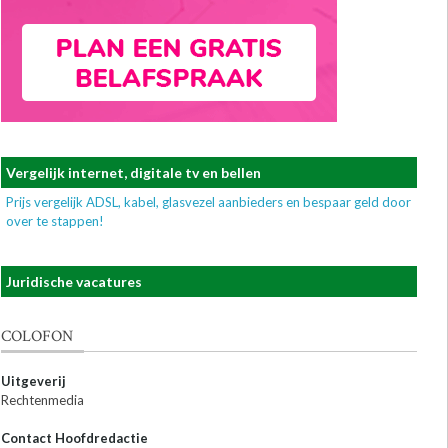
Vergelijk internet, digitale tv en bellen
Prijs vergelijk ADSL, kabel, glasvezel aanbieders en bespaar geld door
over te stappen!
Juridische vacatures
COLOFON
Uitgeverij
Rechtenmedia
Contact Hoofdredactie