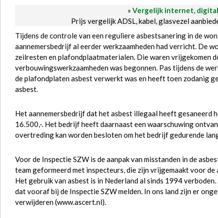
»
Vergelijk internet, digita
Prijs vergelijk ADSL, kabel, glasvezel aanbie
Tijdens de controle van een reguliere asbestsanering in de won
aannemersbedrijf al eerder werkzaamheden had verricht. De w
zeilresten en plafondplaatmaterialen. Die waren vrijgekomen d
verbouwingswerkzaamheden was begonnen. Pas tijdens de werkz
de plafondplaten asbest verwerkt was en heeft toen zodanig ge
asbest.
Het aannemersbedrijf dat het asbest illegaal heeft gesaneerd 
16.500,-. Het bedrijf heeft daarnaast een waarschuwing ontvang
overtreding kan worden besloten om het bedrijf gedurende langer
Voor de Inspectie SZW is de aanpak van misstanden in de asbes
team geformeerd met inspecteurs, die zijn vrijgemaakt voor de
Het gebruik van asbest is in Nederland al sinds 1994 verboden.
dat vooraf bij de Inspectie SZW melden. In ons land zijn er onge
verwijderen (www.ascert.nl).