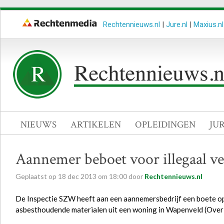
Rechtennieuws.nl
|
Jure.nl
|
Maxius.nl
NIEUWS
ARTIKELEN
OPLEIDINGEN
JU
Aannemer beboet voor illegaal ve
Geplaatst op
18
dec
2013
om
18:00
door
Rechtennieuws.nl
De Inspectie SZW heeft aan een aannemersbedrijf een boete op
asbesthoudende materialen uit een woning in Wapenveld (Overij