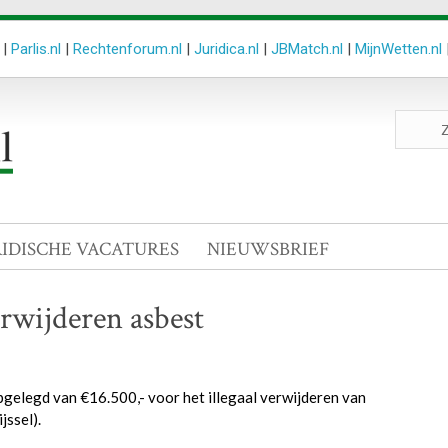
|
Parlis.nl
|
Rechtenforum.nl
|
Juridica.nl
|
JBMatch.nl
|
MijnWetten.nl
Zoeken
site
RIDISCHE VACATURES
NIEUWSBRIEF
rwijderen asbest
gelegd van €16.500,- voor het illegaal verwijderen van
ssel).