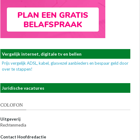
Vergelijk internet, digitale tv en bellen
Prijs vergelijk ADSL, kabel, glasvezel aanbieders en bespaar geld door
over te stappen!
Juridische vacatures
COLOFON
Uitgeverij
Rechtenmedia
Contact Hoofdredactie