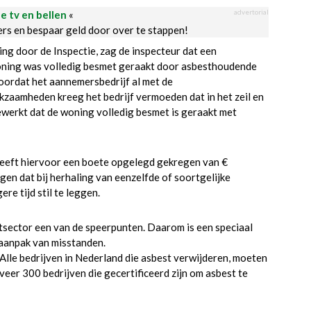
advertorial
le tv en bellen
«
ders en bespaar geld door over te stappen!
ing door de Inspectie, zag de inspecteur dat een
oning was volledig besmet geraakt door asbesthoudende
oordat het aannemersbedrijf al met de
aamheden kreeg het bedrijf vermoeden dat in het zeil en
werkt dat de woning volledig besmet is geraakt met
heeft hiervoor een boete opgelegd gekregen van €
en dat bij herhaling van eenzelfde of soortgelijke
e tijd stil te leggen.
tsector een van de speerpunten. Daarom is een speciaal
 aanpak van misstanden.
 Alle bedrijven in Nederland die asbest verwijderen, moeten
veer 300 bedrijven die gecertificeerd zijn om asbest te