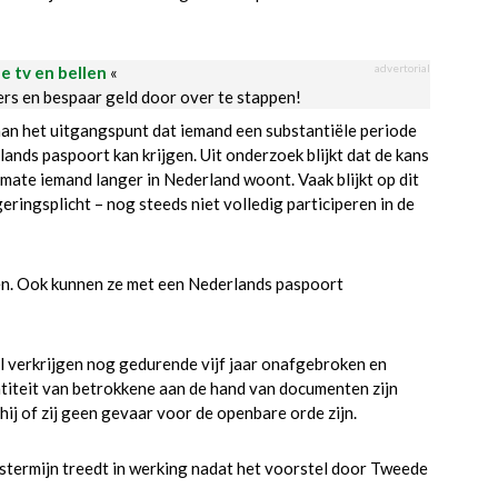
advertorial
le tv en bellen
«
ders en bespaar geld door over te stappen!
aan het uitgangspunt dat iemand een substantiële periode
nds paspoort kan krijgen. Uit onderzoek blijkt dat de kans
mate iemand langer in Nederland woont. Vaak blijkt op dit
ringsplicht – nog steeds niet volledig participeren in de
n. Ook kunnen ze met een Nederlands paspoort
l verkrijgen nog gedurende vijf jaar onafgebroken en
titeit van betrokkene aan de hand van documenten zijn
ij of zij geen gevaar voor de openbare orde zijn.
termijn treedt in werking nadat het voorstel door Tweede