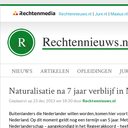
Rechtennieuws.nl
|
Jure.nl
|
Maxius.nl
NIEUWS
ARTIKELEN
OPLEIDINGEN
JU
Naturalisatie na 7 jaar verblijf i
Geplaatst op
23
dec
2013
om
18:30
door
Rechtennieuws.nl
Buitenlanders die Nederlander willen worden, komen hier voorta
Nederland. Op dit moment geldt nog een termijn van 5 jaar. Met 
Nederlanderschap – aangekondigd in het Regeerakkoord – heeft