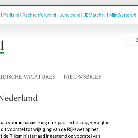
|
Parlis.nl
|
Rechtenforum.nl
|
Juridica.nl
|
JBMatch.nl
|
MijnWetten.nl
Zoeken
site
RIDISCHE VACATURES
NIEUWSBRIEF
n Nederland
an voor in aanmerking na 7 jaar rechtmatig verblijf in
dit voorstel tot wijziging van de Rijkswet op het
 de Rijksministerraad ingestemd op voorstel van