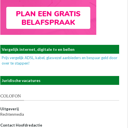
Vergelijk internet, digitale tv en bellen
Prijs vergelijk ADSL, kabel, glasvezel aanbieders en bespaar geld door
over te stappen!
Juridische vacatures
COLOFON
Uitgeverij
Rechtenmedia
Contact Hoofdredactie