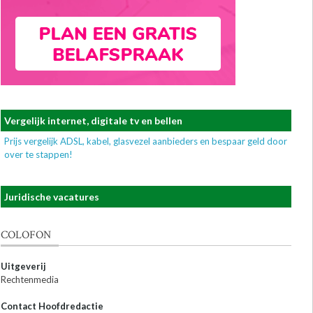
Vergelijk internet, digitale tv en bellen
Prijs vergelijk ADSL, kabel, glasvezel aanbieders en bespaar geld door
over te stappen!
Juridische vacatures
COLOFON
Uitgeverij
Rechtenmedia
Contact Hoofdredactie