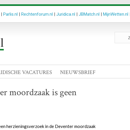
|
Parlis.nl
|
Rechtenforum.nl
|
Juridica.nl
|
JBMatch.nl
|
MijnWetten.nl
Zoeken
site
RIDISCHE VACATURES
NIEUWSBRIEF
er moordzaak is geen
 geen herzieningsverzoek in de Deventer moordzaak