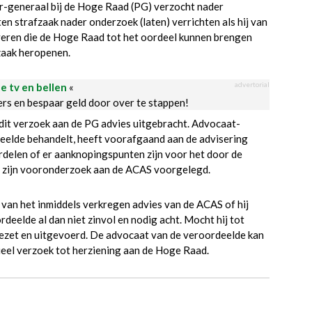
r-generaal bij de Hoge Raad (PG) verzocht nader
en strafzaak nader onderzoek (laten) verrichten als hij van
veren die de Hoge Raad tot het oordeel kunnen brengen
zaak heropenen.
advertorial
le tv en bellen
«
ders en bespaar geld door over te stappen!
it verzoek aan de PG advies uitgebracht. Advocaat-
deelde behandelt, heeft voorafgaand aan de advisering
delen of er aanknopingspunten zijn voor het door de
n zijn vooronderzoek aan de ACAS voorgelegd.
 van het inmiddels verkregen advies van de ACAS of hij
eelde al dan niet zinvol en nodig acht. Mocht hij tot
ezet en uitgevoerd. De advocaat van de veroordeelde kan
ueel verzoek tot herziening aan de Hoge Raad.