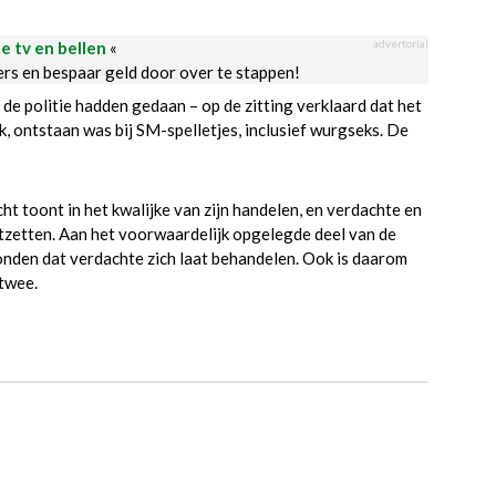
advertorial
le tv en bellen
«
ders en bespaar geld door over te stappen!
 de politie hadden gedaan – op de zitting verklaard dat het
k, ontstaan was bij SM-spelletjes, inclusief wurgseks. De
t toont in het kwalijke van zijn handelen, en verdachte en
rtzetten. Aan het voorwaardelijk opgelegde deel van de
nden dat verdachte zich laat behandelen. Ook is daarom
 twee.