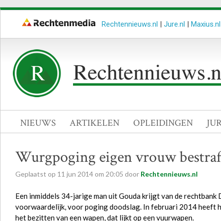
Rechtennieuws.nl
|
Jure.nl
|
Maxius.nl
NIEUWS
ARTIKELEN
OPLEIDINGEN
JU
Wurgpoging eigen vrouw bestraft
Geplaatst op
11
jun
2014
om
20:05
door
Rechtennieuws.nl
Een inmiddels 34-jarige man uit Gouda krijgt van de rechtban
voorwaardelijk, voor poging doodslag. In februari 2014 heeft hi
het bezitten van een wapen, dat lijkt op een vuurwapen.