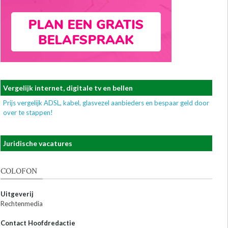
Vergelijk internet, digitale tv en bellen
Prijs vergelijk ADSL, kabel, glasvezel aanbieders en bespaar geld door
over te stappen!
Juridische vacatures
COLOFON
Uitgeverij
Rechtenmedia
Contact Hoofdredactie