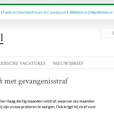
|
Parlis.nl
|
Rechtenforum.nl
|
Juridica.nl
|
JBMatch.nl
|
MijnWetten.nl
Zoeken
site
RIDISCHE VACATURES
NIEUWSBRIEF
 met gevangenisstraf
k Den Haag dertig maanden celstraf, waarvan zes maanden
j zijn vrouw proberen te wurgen. Ook krijgt hij straf voor