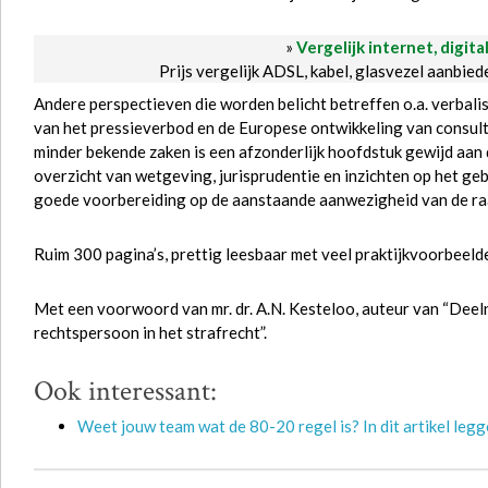
»
Vergelijk internet, digita
Prijs vergelijk ADSL, kabel, glasvezel aanbie
Andere perspectieven die worden belicht betreffen o.a. verbal
van het pressieverbod en de Europese ontwikkeling van consul
minder bekende zaken is een afzonderlijk hoofdstuk gewijd aa
overzicht van wetgeving, jurisprudentie en inzichten op het ge
goede voorbereiding op de aanstaande aanwezigheid van de raa
Ruim 300 pagina’s, prettig leesbaar met veel praktijkvoorbeelde
Met een voorwoord van mr. dr. A.N. Kesteloo, auteur van “Deel
rechtspersoon in het strafrecht”.
Ook interessant:
Weet jouw team wat de 80-20 regel is? In dit artikel legge