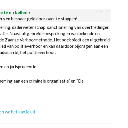
advertorial
le tv en bellen
«
ders en bespaar geld door over te stappen!
isering, daderwetenschap, sanctionering van overtredingen
tatie. Naast uitgebreide besprekingen van bekende en
n de Zaanse Verhoormethode. Het boek biedt een uitgebreid
bied van politieverhoor en kan daardoor bijdragen aan een
dsman bij het politieverhoor.
n en jurisprudentie.
neming aan een criminele organisatie” en “De
n we het aan je uit!