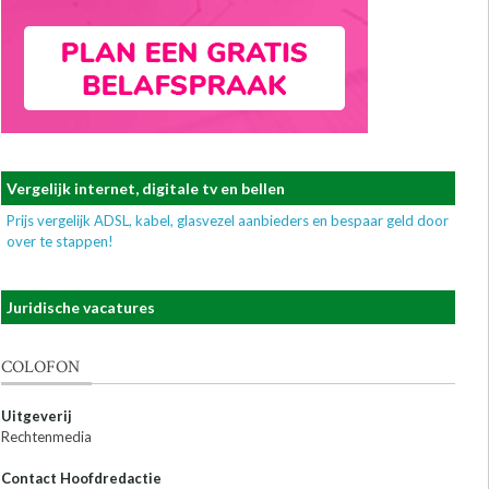
Vergelijk internet, digitale tv en bellen
Prijs vergelijk ADSL, kabel, glasvezel aanbieders en bespaar geld door
over te stappen!
Juridische vacatures
COLOFON
Uitgeverij
Rechtenmedia
Contact Hoofdredactie