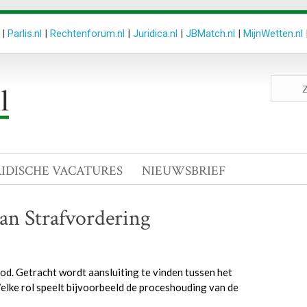
|
Parlis.nl
|
Rechtenforum.nl
|
Juridica.nl
|
JBMatch.nl
|
MijnWetten.nl
Zoeken
site
RIDISCHE VACATURES
NIEUWSBRIEF
an Strafvordering
od. Getracht wordt aansluiting te vinden tussen het
 Welke rol speelt bijvoorbeeld de proceshouding van de