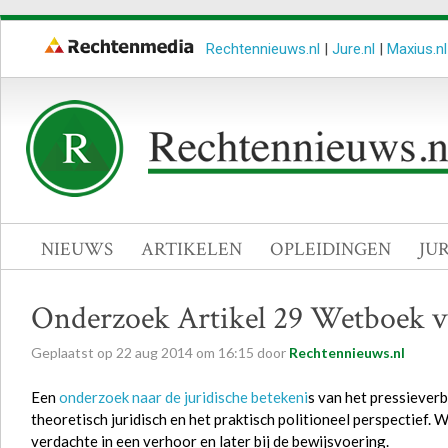
Rechtennieuws.nl
|
Jure.nl
|
Maxius.nl
NIEUWS
ARTIKELEN
OPLEIDINGEN
JU
Onderzoek Artikel 29 Wetboek v
Geplaatst op
22
aug
2014
om
16:15
door
Rechtennieuws.nl
Een
onderzoek naar de juridische betekeni
s van het pressieverb
theoretisch juridisch en het praktisch politioneel perspectief.
verdachte in een verhoor en later bij de bewijsvoering.