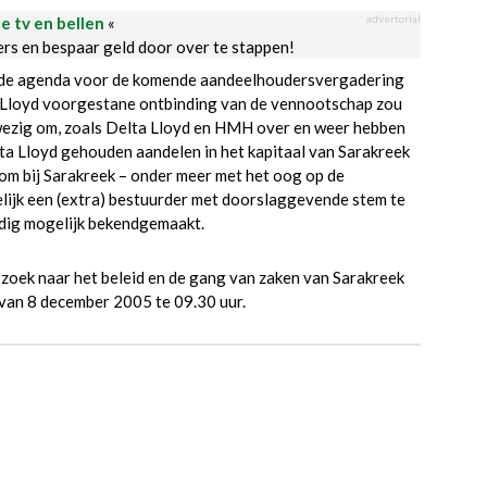
advertorial
le tv en bellen
«
ders en bespaar geld door over te stappen!
op de agenda voor de komende aandeelhoudersvergadering
a Lloyd voorgestane ontbinding van de vennootschap zou
zig om, zoals Delta Lloyd en HMH over en weer hebben
ta Lloyd gehouden aandelen in het kapitaal van Sarakreek
om bij Sarakreek – onder meer met het oog op de
lijk een (extra) bestuurder met doorslaggevende stem te
dig mogelijk bekendgemaakt.
zoek naar het beleid en de gang van zaken van Sarakreek
 van 8 december 2005 te 09.30 uur.