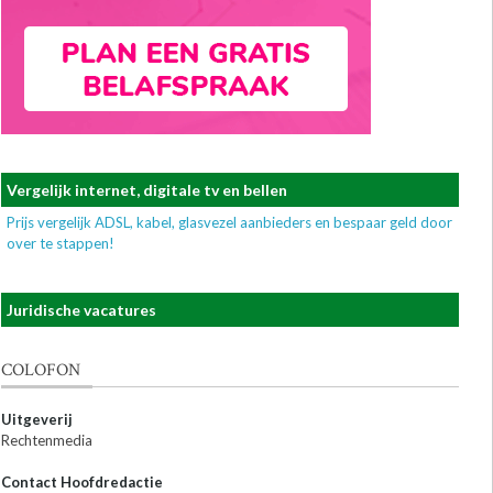
Vergelijk internet, digitale tv en bellen
Prijs vergelijk ADSL, kabel, glasvezel aanbieders en bespaar geld door
over te stappen!
Juridische vacatures
COLOFON
Uitgeverij
Rechtenmedia
Contact Hoofdredactie