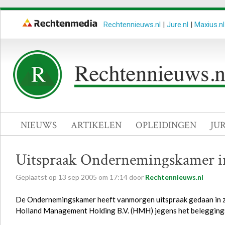
Rechtennieuws.nl
|
Jure.nl
|
Maxius.nl
NIEUWS
ARTIKELEN
OPLEIDINGEN
JU
Uitspraak Ondernemingskamer i
Geplaatst op
13
sep
2005
om
17:14
door
Rechtennieuws.nl
De Ondernemingskamer heeft vanmorgen uitspraak gedaan in zow
Holland Management Holding B.V. (HMH) jegens het belegging