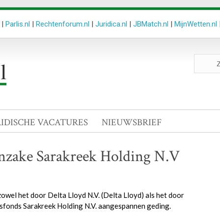
|
Parlis.nl
|
Rechtenforum.nl
|
Juridica.nl
|
JBMatch.nl
|
MijnWetten.nl
Zoeken
site
RIDISCHE VACATURES
NIEUWSBRIEF
nzake Sarakreek Holding N.V
el het door Delta Lloyd N.V. (Delta Lloyd) als het door
sfonds Sarakreek Holding N.V. aangespannen geding.