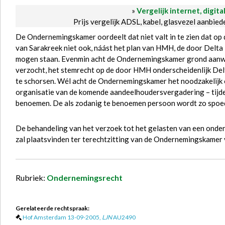
»
Vergelijk internet, digita
Prijs vergelijk ADSL, kabel, glasvezel aanbie
De Ondernemingskamer oordeelt dat niet valt in te zien dat 
van Sarakreek niet ook, náást het plan van HMH, de door Delt
mogen staan. Evenmin acht de Ondernemingskamer grond aanwe
verzocht, het stemrecht op de door HMH onderscheidenlijk Del
te schorsen. Wél acht de Ondernemingskamer het noodzakelijk 
organisatie van de komende aandeelhoudersvergadering – tijde
benoemen. De als zodanig te benoemen persoon wordt zo spoe
De behandeling van het verzoek tot het gelasten van een onder
zal plaatsvinden ter terechtzitting van de Ondernemingskamer
Rubriek:
Ondernemingsrecht
Gerelateerde rechtspraak:
Hof Amsterdam 13-09-2005,
LJN
AU2490