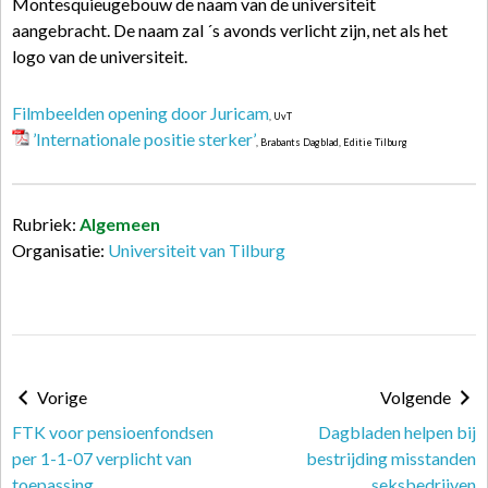
Montesquieugebouw de naam van de universiteit
aangebracht. De naam zal ´s avonds verlicht zijn, net als het
logo van de universiteit.
Filmbeelden opening door Juricam
, UvT
’Internationale positie sterker’
, Brabants Dagblad, Editie Tilburg
Rubriek:
Algemeen
Organisatie:
Universiteit van Tilburg
Vorige
Volgende
FTK voor pensioenfondsen
Dagbladen helpen bij
per 1-1-07 verplicht van
bestrijding misstanden
toepassing
seksbedrijven