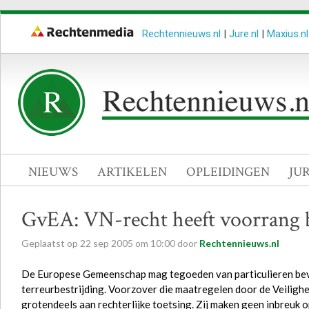
Rechtennieuws.nl
|
Jure.nl
|
Maxius.nl
NIEUWS
ARTIKELEN
OPLEIDINGEN
JU
GvEA: VN-recht heeft voorran
Geplaatst op
22
sep
2005
om
10:00
door
Rechtennieuws.nl
De Europese Gemeenschap mag tegoeden van particulieren bevri
terreurbestrijding. Voorzover die maatregelen door de Veiligh
grotendeels aan rechterlijke toetsing. Zij maken geen inbreuk 