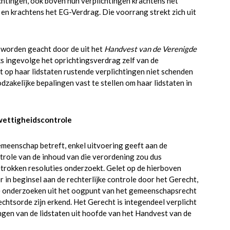
htingen, ook boven hun verplichtingen krachtens het
en krachtens het EG-Verdrag. Die voorrang strekt zich uit
worden geacht door de uit het
Handvest van de Verenigde
lks ingevolge het oprichtingsverdrag zelf van de
p haar lidstaten rustende verplichtingen niet schenden
dzakelijke bepalingen vast te stellen om haar lidstaten in
wettigheidscontrole
emeenschap betreft, enkel uitvoering geeft aan de
trole van de inhoud van die verordening zou dus
etrokken resoluties onderzoekt. Gelet op de hierboven
in beginsel aan de rechterlijke controle door het Gerecht,
 te onderzoeken uit het oogpunt van het gemeenschapsrecht
chtsorde zijn erkend. Het Gerecht is integendeel verplicht
ngen van de lidstaten uit hoofde van het Handvest van de