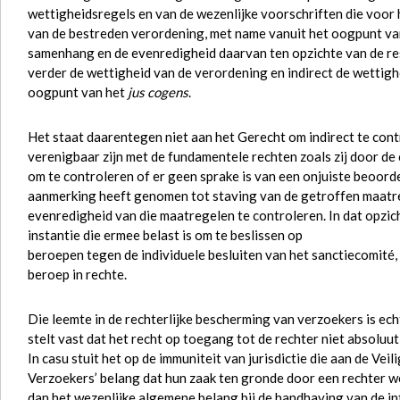
wettigheidsregels en van de wezenlijke voorschriften die voor
van de bestreden verordening, met name vanuit het oogpunt van 
samenhang en de evenredigheid daarvan ten opzichte van de res
verder de wettigheid van de verordening en indirect de wettighe
oogpunt van het
jus cogens
.
Het staat daarentegen niet aan het Gerecht om indirect te cont
verenigbaar zijn met de fundamentele rechten zoals zij door d
om te controleren of er geen sprake is van een onjuiste beoorde
aanmerking heeft genomen tot staving van de getroffen maatreg
evenredigheid van die maatregelen te controleren. In dat opzich
instantie die ermee belast is om te beslissen op
beroepen tegen de individuele besluiten van het sanctiecomité
beroep in rechte.
Die leemte in de rechterlijke bescherming van verzoekers is echt
stelt vast dat het recht op toegang tot de rechter niet absoluut 
In casu stuit het op de immuniteit van jurisdictie die aan de Vei
Verzoekers’ belang dat hun zaak ten gronde door een rechter w
dan het wezenlijke algemene belang bij de handhaving van de in