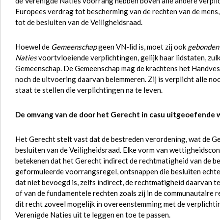
de Verenigde Naties voorrang hebben boven alle andere verplic
Europees verdrag tot bescherming van de rechten van de mens, 
tot de besluiten van de Veiligheidsraad.
Hoewel de
Gemeenschap
geen VN-lid is, moet zij ook
gebonden
Naties
voortvloeiende verplichtingen, gelijk haar lidstaten, zu
Gemeenschap. De Gemeenschap mag de krachtens het Handvest o
noch de uitvoering daarvan belemmeren. Zij is verplicht alle noo
staat te stellen die verplichtingen na te leven.
De omvang van de door het Gerecht in casu uitgeoefende 
Het Gerecht stelt vast dat de bestreden verordening, wat de G
besluiten van de Veiligheidsraad. Elke vorm van wettigheidscon
betekenen dat het Gerecht indirect de rechtmatigheid van de b
geformuleerde voorrangsregel, ontsnappen die besluiten echter 
dat niet bevoegd is, zelfs indirect, de rechtmatigheid daarvan
of van de fundamentele rechten zoals zij in de communautaire re
dit recht zoveel mogelijk in overeenstemming met de verplichti
Verenigde Naties uit te leggen en toe te passen.