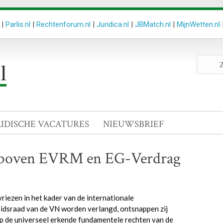
|
Parlis.nl
|
Rechtenforum.nl
|
Juridica.nl
|
JBMatch.nl
|
MijnWetten.nl
Zoeken
site
RIDISCHE VACATURES
NIEUWSBRIEF
g boven EVRM en EG-Verdrag
ezen in het kader van de internationale
eidsraad van de VN worden verlangd, ontsnappen zij
op de universeel erkende fundamentele rechten van de