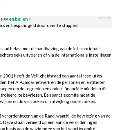
advertorial
le tv en bellen
«
ders en bespaar geld door over te stappen!
sraad belast met de handhaving van de internationale
echtstreeks uitvoeren of via de internationale instellingen
r 2001 heeft de Veiligheidsraad een aantal resoluties
den, het Al-Qaïda-netwerk en de personen en entiteiten
oepen om de tegoeden en andere financiële middelen die
ntroleerd, te bevriezen. Een sanctiecomité moet de
anwijzen en de verzoeken om afwijking onderzoeken.
j verordeningen van de Raad, waarbij de bevriezing van de
t. Deze staan vermeld op een aan de verordeningen
 op basis van de wijzigingen van het sanctiecomité.