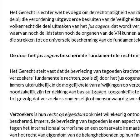
Het Gerecht is echter wél bevoegd om de rechtmatigheid van de
de bij die verordening uitgevoerde besluiten van de Veilighei
volkenrecht die deel uitmaken van het
jus cogens
, dat wordt ve
waarvan noch de lidstaten noch de organen van de VN kunnen
die strekken tot de universele bescherming van de fundamentel
De door het
jus cogens
beschermde fundamentele rechten 
Het Gerecht stelt vast dat de bevriezing van tegoeden kracht
verzoekers’ fundamentele rechten, zoals zij door het jus coge
immers uitdrukkelijk in de mogelijkheid van afwijkingen op ve
noodzakelijk zijn ter dekking van basisuitgaven, toegankelijk t
tot gevolg dat verzoekers onmenselijk of mensonwaardig word
Verzoekers is hun
recht op eigendom
ook niet willekeurig ontno
beschermd. Immers, de bevriezing van tegoeden is een aspect v
tegen het internationaal terrorisme en een conservatoire maatr
van het recht van eigendom van de belanghebbenden op hun finan