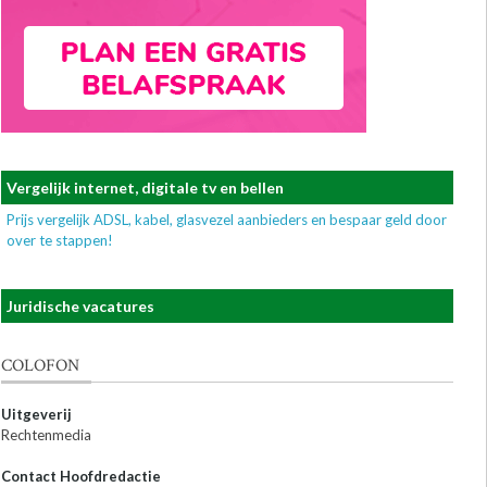
Vergelijk internet, digitale tv en bellen
Prijs vergelijk ADSL, kabel, glasvezel aanbieders en bespaar geld door
over te stappen!
Juridische vacatures
COLOFON
Uitgeverij
Rechtenmedia
Contact Hoofdredactie