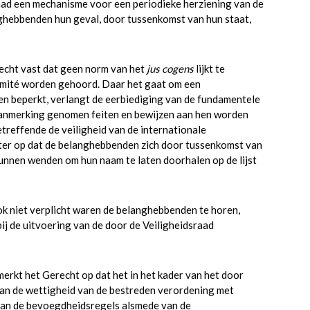
aad een mechanisme voor een periodieke herziening van de
ghebbenden hun geval, door tussenkomst van hun staat,
recht vast dat geen norm van het
jus cogens
lijkt te
omité worden gehoord. Daar het gaat om een
en beperkt, verlangt de eerbiediging van de fundamentele
aanmerking genomen feiten en bewijzen aan hen worden
treffende de veiligheid van de internationale
ter op dat de belanghebbenden zich door tussenkomst van
 kunnen wenden om hun naam te laten doorhalen op de lijst
k niet verplicht waren de belanghebbenden te horen,
j de uitvoering van de door de Veiligheidsraad
merkt het Gerecht op dat het in het kader van het door
van de wettigheid van de bestreden verordening met
van de bevoegdheidsregels alsmede van de