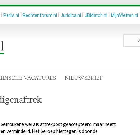
|
Parlis.nl
|
Rechtenforum.nl
|
Juridica.nl
|
JBMatch.nl
|
MijnWetten.nl
Zoeken
site
RIDISCHE VACATURES
NIEUWSBRIEF
digenaftrek
 betrokkene wel als aftrekpost geaccepteerd, maar heeft
en verminderd. Het beroep hiertegen is door de