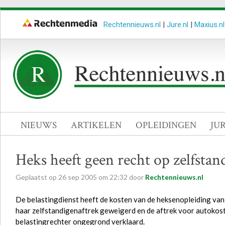
Rechtennieuws.nl
|
Jure.nl
|
Maxius.nl
NIEUWS
ARTIKELEN
OPLEIDINGEN
JU
Heks heeft geen recht op zelfstan
Geplaatst op
26
sep
2005
om
22:32
door
Rechtennieuws.nl
De belastingdienst heeft de kosten van de heksenopleiding van
haar zelfstandigenaftrek geweigerd en de aftrek voor autokost
belastingrechter ongegrond verklaard.