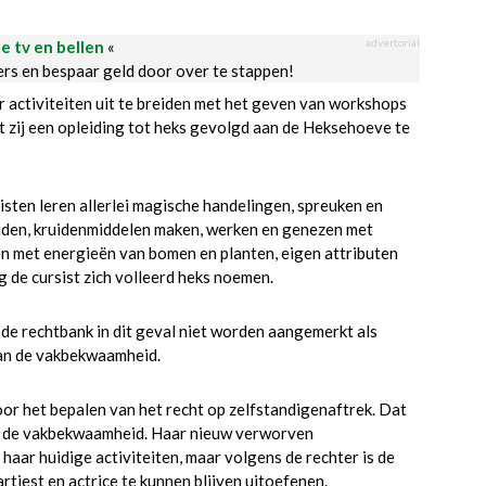
advertorial
le tv en bellen
«
ders en bespaar geld door over te stappen!
aar activiteiten uit te breiden met het geven van workshops
t zij een opleiding tot heks gevolgd aan de Heksehoeve te
isten leren allerlei magische handelingen, spreuken en
uiden, kruidenmiddelen maken, werken en genezen met
n met energieën van bomen en planten, eigen attributen
 de cursist zich volleerd heks noemen.
de rechtbank in dit geval niet worden aangemerkt als
van de vakbekwaamheid.
voor het bepalen van het recht op zelfstandigenaftrek. Dat
an de vakbekwaamheid. Haar nieuw verworven
aar huidige activiteiten, maar volgens de rechter is de
tiest en actrice te kunnen blijven uitoefenen.