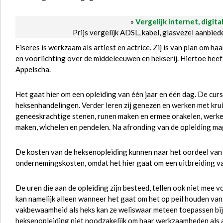
»
Vergelijk internet, digita
Prijs vergelijk ADSL, kabel, glasvezel aanbie
Eiseres is werkzaam als artiest en actrice. Zij is van plan om h
en voorlichting over de middeleeuwen en hekserij. Hiertoe heef
Appelscha.
Het gaat hier om een opleiding van één jaar en één dag. De curs
heksenhandelingen. Verder leren zij genezen en werken met kr
geneeskrachtige stenen, runen maken en ermee orakelen, werke
maken, wichelen en pendelen. Na afronding van de opleiding mag
De kosten van de heksenopleiding kunnen naar het oordeel van 
ondernemingskosten, omdat het hier gaat om een uitbreiding 
De uren die aan de opleiding zijn besteed, tellen ook niet mee 
kan namelijk alleen wanneer het gaat om het op peil houden v
vakbewaamheid als heks kan ze weliswaar meteen toepassen bij h
heksenopleiding niet noodzakelijk om haar werkzaamheden als ar