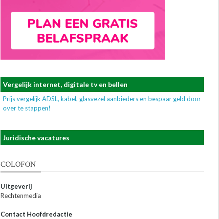
Vergelijk internet, digitale tv en bellen
Prijs vergelijk ADSL, kabel, glasvezel aanbieders en bespaar geld door
over te stappen!
Juridische vacatures
COLOFON
Uitgeverij
Rechtenmedia
Contact Hoofdredactie