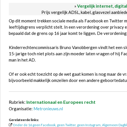
»
Vergelijk internet, digita
Prijs vergelijk ADSL, kabel, glasvezel aanbie
Op dit moment trekken sociale media als Facebook en Twitter mee
leeftijdsgrens verplicht stelt. In een verordening over priva
bepaald dat de grens op 16 jaar komt te liggen. De verordenin
Kinderrechtencommissaris Bruno Vanobbergen vindt het een slec
15-jarige toch niet plots aan zijn moeder laten vragen of hij 
man in het AD.
Of er ook echt toezicht op de wet gaat komen is nog maar de v
bijvoorbeeld makkelijk omzeilen door een andere geboortedatum
Rubriek:
Internationaal en Europees recht
Organisatie:
Metronieuws.nl
Gerelateerde links:
Onder de 16 geen Facebook, geen Twitter, geen Instagram, Algemeen Dagb