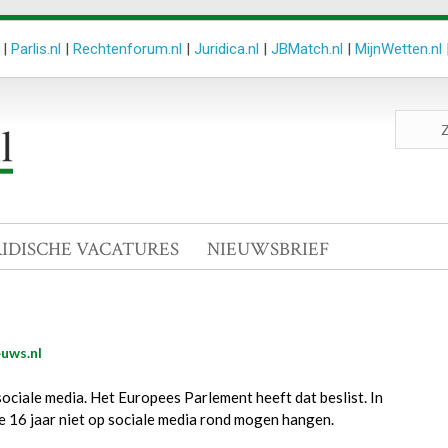
|
Parlis.nl
|
Rechtenforum.nl
|
Juridica.nl
|
JBMatch.nl
|
MijnWetten.nl
Zoeken
site
RIDISCHE VACATURES
NIEUWSBRIEF
uws.nl
ociale media. Het Europees Parlement heeft dat beslist. In
 16 jaar niet op sociale media rond mogen hangen.