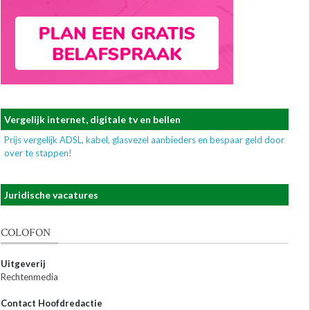
Vergelijk internet, digitale tv en bellen
Prijs vergelijk ADSL, kabel, glasvezel aanbieders en bespaar geld door
over te stappen!
Juridische vacatures
COLOFON
Uitgeverij
Rechtenmedia
Contact Hoofdredactie