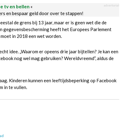
advertorial
le tv en bellen
«
ders en bespaar geld door over te stappen!
stal de grens bij 13 jaar, maar er is geen wet die de
cy en gegevensbescherming heeft het Europees Parlement
g moet in 2018 een wet worden.
ht idee. „Waarom er opeens drie jaar bijtellen? Je kan een
Facebook nog wel mag gebruiken? Wereldvreemd”, aldus de
raag. Kinderen kunnen een leeftijdsbeperking op Facebook
 in te vullen.
lad