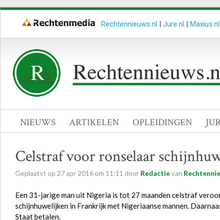
Rechtennieuws.nl
|
Jure.nl
|
Maxius.nl
NIEUWS
ARTIKELEN
OPLEIDINGEN
JU
Celstraf voor ronselaar schijnhu
Geplaatst op
27
apr
2016
om
11:11
door
Redactie
van
Rechtennie
Een 31-jarige man uit Nigeria is tot 27 maanden celstraf ver
schijnhuwelijken in Frankrijk met Nigeriaanse mannen. Daarnaas
Staat betalen.