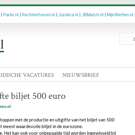
|
Parlis.nl
|
Rechtenforum.nl
|
Juridica.nl
|
JBMatch.nl
|
MijnWetten.nl
Zoeken
site
RIDISCHE VACATURES
NIEUWSBRIEF
te biljet 500 euro
ws.nl
oppen met de productie en uitgifte van het biljet van 500
 meest waardevolle biljet in de eurozone.
rde. Het kan ook voor onbepaalde tijd worden ingewisseld bij