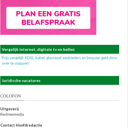
Vergelijk internet, digitale tv en bellen
Prijs vergelijk ADSL, kabel, glasvezel aanbieders en bespaar geld door
over te stappen!
Juridische vacatures
COLOFON
Uitgeverij
Rechtenmedia
Contact Hoofdredactie