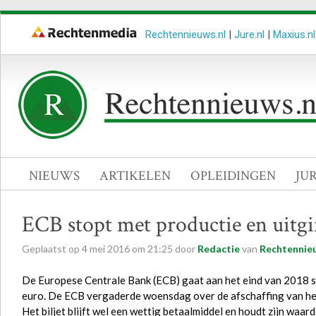
Rechtennieuws.nl
|
Jure.nl
|
Maxius.nl
NIEUWS
ARTIKELEN
OPLEIDINGEN
JU
ECB stopt met productie en uitgif
Geplaatst op
4
mei
2016
om
21:25
door
Redactie
van
Rechtennieu
De Europese Centrale Bank (ECB) gaat aan het eind van 2018 st
euro. De ECB vergaderde woensdag over de afschaffing van het
Het biljet blijft wel een wettig betaalmiddel en houdt zijn waa