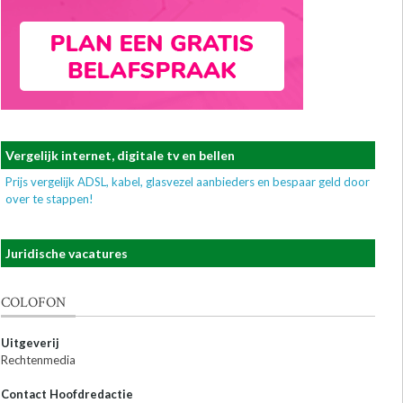
Vergelijk internet, digitale tv en bellen
Prijs vergelijk ADSL, kabel, glasvezel aanbieders en bespaar geld door
over te stappen!
Juridische vacatures
COLOFON
Uitgeverij
Rechtenmedia
Contact Hoofdredactie