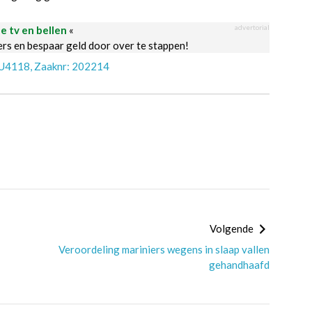
advertorial
le tv en bellen
«
ders en bespaar geld door over te stappen!
AU4118, Zaaknr: 202214
Volgende
Veroordeling mariniers wegens in slaap vallen
gehandhaafd