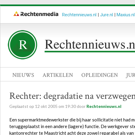
Rechtennieuws.nl
|
Jure.nl
|
Maxius.nl
NIEUWS
ARTIKELEN
OPLEIDINGEN
JU
Rechter: degradatie na verzwege
Geplaatst op
12
okt
2005
om
19:30
door
Rechtennieuws.nl
Een supermarktmedewerkster die bij haar sollicitatie niet had
teruggeplaatst in een andere (lagere) functie. De werkgever st
kantonrechter te Maastricht acht deze zowel reparabel als van 