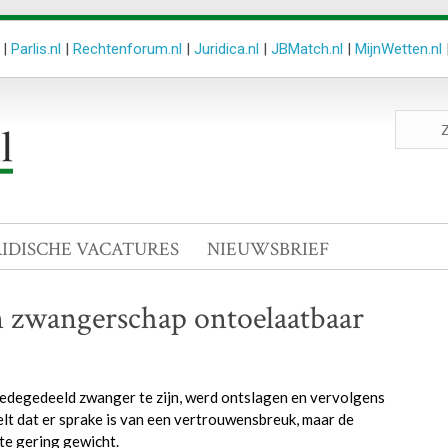
|
Parlis.nl
|
Rechtenforum.nl
|
Juridica.nl
|
JBMatch.nl
|
MijnWetten.nl
Zoeken
site
RIDISCHE VACATURES
NIEUWSBRIEF
n zwangerschap ontoelaatbaar
 medegedeeld zwanger te zijn, werd ontslagen en vervolgens
elt dat er sprake is van een vertrouwensbreuk, maar de
te gering gewicht.