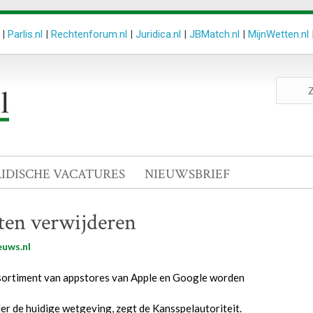
|
Parlis.nl
|
Rechtenforum.nl
|
Juridica.nl
|
JBMatch.nl
|
MijnWetten.nl
Zoeken
site
RIDISCHE VACATURES
NIEUWSBRIEF
aten verwijderen
euws.nl
sortiment van appstores van Apple en Google worden
er de huidige wetgeving, zegt de Kansspelautoriteit.