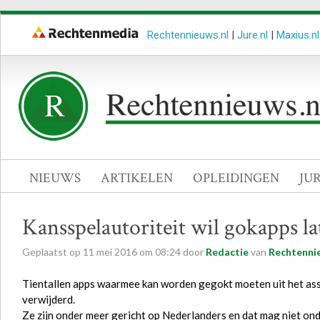
Rechtennieuws.nl
|
Jure.nl
|
Maxius.nl
NIEUWS
ARTIKELEN
OPLEIDINGEN
JU
Kansspelautoriteit wil gokapps l
Geplaatst op
11
mei
2016
om
08:24
door
Redactie
van
Rechtenni
Tientallen apps waarmee kan worden gegokt moeten uit het as
verwijderd.
Ze zijn onder meer gericht op Nederlanders en dat mag niet ond