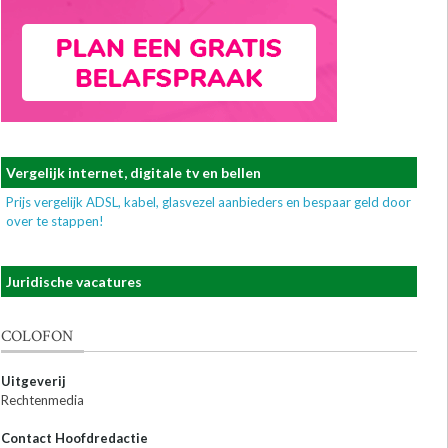
Vergelijk internet, digitale tv en bellen
Prijs vergelijk ADSL, kabel, glasvezel aanbieders en bespaar geld door
over te stappen!
Juridische vacatures
COLOFON
Uitgeverij
Rechtenmedia
Contact Hoofdredactie