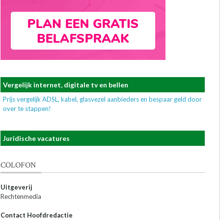
Vergelijk internet, digitale tv en bellen
Prijs vergelijk ADSL, kabel, glasvezel aanbieders en bespaar geld door
over te stappen!
Juridische vacatures
COLOFON
Uitgeverij
Rechtenmedia
Contact Hoofdredactie