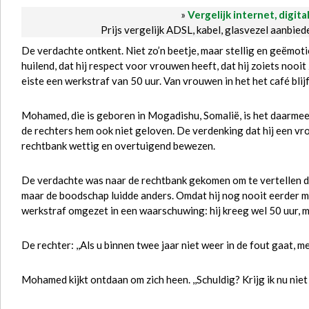
»
Vergelijk internet, digita
Prijs vergelijk ADSL, kabel, glasvezel aanbie
De verdachte ontkent. Niet zo’n beetje, maar stellig en geëmot
huilend, dat hij respect voor vrouwen heeft, dat hij zoiets nooit
eiste een werkstraf van 50 uur. Van vrouwen in het het café blijf 
Mohamed, die is geboren in Mogadishu, Somalië, is het daarmee 
de rechters hem ook niet geloven. De verdenking dat hij een vrou
rechtbank wettig en overtuigend bewezen.
De verdachte was naar de rechtbank gekomen om te vertellen dat
maar de boodschap luidde anders. Omdat hij nog nooit eerder me
werkstraf omgezet in een waarschuwing: hij kreeg wel 50 uur, m
De rechter: ,,Als u binnen twee jaar niet weer in de fout gaat, m
Mohamed kijkt ontdaan om zich heen. ,,Schuldig? Krijg ik nu nie