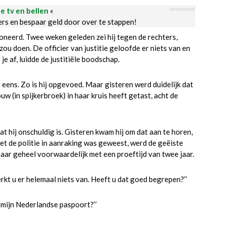
advertorial
le tv en bellen
«
ders en bespaar geld door over te stappen!
ioneerd. Twee weken geleden zei hij tegen de rechters,
 zou doen. De officier van justitie geloofde er niets van en
je af, luidde de justitiële boodschap.
eens. Zo is hij opgevoed. Maar gisteren werd duidelijk dat
w (in spijkerbroek) in haar kruis heeft getast, acht de
 hij onschuldig is. Gisteren kwam hij om dat aan te horen,
t de politie in aanraking was geweest, werd de geëiste
aar geheel voorwaardelijk met een proeftijd van twee jaar.
erkt u er helemaal niets van. Heeft u dat goed begrepen?’’
t mijn Nederlandse paspoort?’’