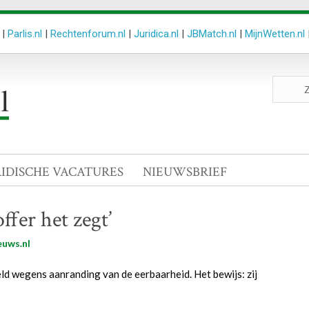
|
Parlis.nl
|
Rechtenforum.nl
|
Juridica.nl
|
JBMatch.nl
|
MijnWetten.nl
Zoeken
site
RIDISCHE VACATURES
NIEUWSBRIEF
ffer het zegt’
euws.nl
d wegens aanranding van de eerbaarheid. Het bewijs: zij