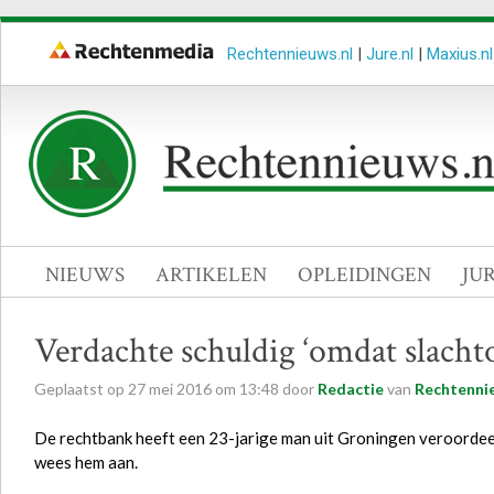
Rechtennieuws.nl
|
Jure.nl
|
Maxius.nl
NIEUWS
ARTIKELEN
OPLEIDINGEN
JU
Verdachte schuldig ‘omdat slachto
Geplaatst op
27
mei
2016
om
13:48
door
Redactie
van
Rechtenni
De rechtbank heeft een 23-jarige man uit Groningen veroordeel
wees hem aan.