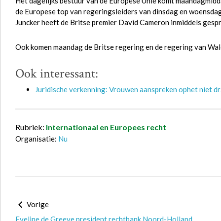
Het dagelijks bestuur van de Europese Unie komt maandagmidda
de Europese top van regeringsleiders van dinsdag en woensdag
Juncker heeft de Britse premier David Cameron inmiddels gesp
Ook komen maandag de Britse regering en de regering van Wal
Ook interessant:
Juridische verkenning: Vrouwen aanspreken ophet niet d
Rubriek:
Internationaal en Europees recht
Organisatie:
Nu
Vorige
Eveline de Greeve president rechtbank Noord-Holland