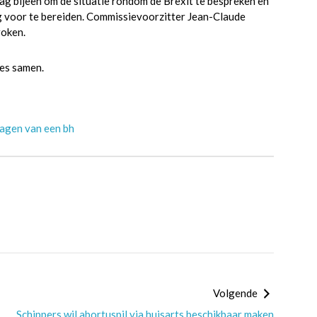
g bijeen om de situatie rondom de Brexit te bespreken en
 voor te bereiden. Commissievoorzitter Jean-Claude
roken.
es samen.
ragen van een bh
Volgende
Schippers wil abortuspil via huisarts beschikbaar maken