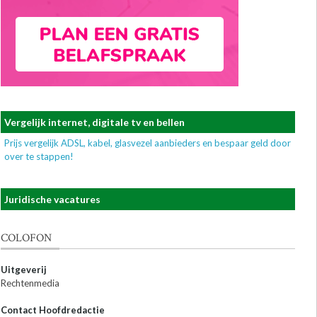
Vergelijk internet, digitale tv en bellen
Prijs vergelijk ADSL, kabel, glasvezel aanbieders en bespaar geld door
over te stappen!
Juridische vacatures
COLOFON
Uitgeverij
Rechtenmedia
Contact Hoofdredactie