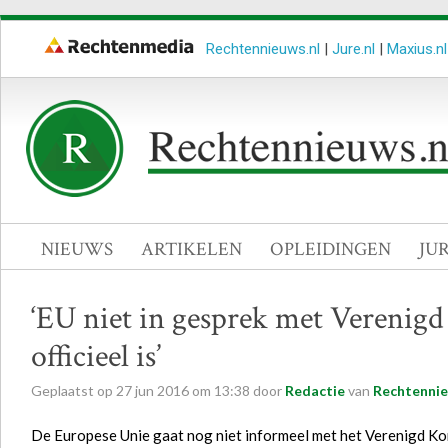
Rechtennieuws.nl
|
Jure.nl
|
Maxius.nl
NIEUWS
ARTIKELEN
OPLEIDINGEN
JU
‘EU niet in gesprek met Verenigd
officieel is’
Geplaatst op
27
jun
2016
om
13:38
door
Redactie
van
Rechtennie
De Europese Unie gaat nog niet informeel met het Verenigd Kon