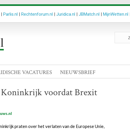
|
Parlis.nl
|
Rechtenforum.nl
|
Juridica.nl
|
JBMatch.nl
|
MijnWetten.nl
Zoeken
site
RIDISCHE VACATURES
NIEUWSBRIEF
 Koninkrijk voordat Brexit
uws.nl
inkrijk praten over het verlaten van de Europese Unie,