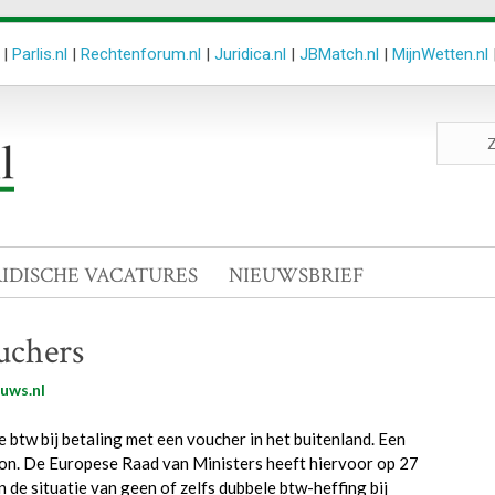
|
Parlis.nl
|
Rechtenforum.nl
|
Juridica.nl
|
JBMatch.nl
|
MijnWetten.nl
Zoeken
site
RIDISCHE VACATURES
NIEUWSBRIEF
uchers
uws.nl
 btw bij betaling met een voucher in het buitenland. Een
bon. De Europese Raad van Ministers heeft hiervoor op 27
 de situatie van geen of zelfs dubbele btw-heffing bij