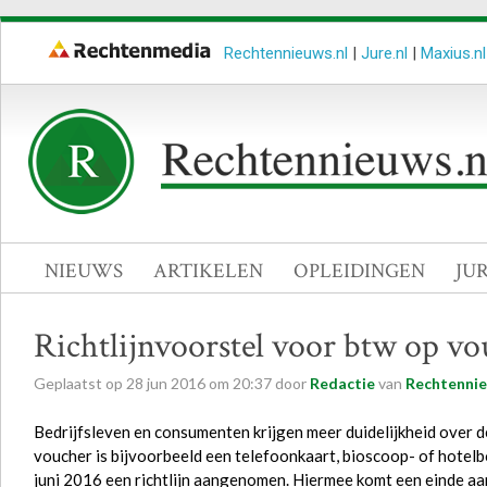
Rechtennieuws.nl
|
Jure.nl
|
Maxius.nl
NIEUWS
ARTIKELEN
OPLEIDINGEN
JU
Richtlijnvoorstel voor btw op vo
Geplaatst op
28
jun
2016
om
20:37
door
Redactie
van
Rechtennie
Bedrijfsleven en consumenten krijgen meer duidelijkheid over de
voucher is bijvoorbeeld een telefoonkaart, bioscoop- of hotel
juni 2016 een richtlijn aangenomen. Hiermee komt een einde aan