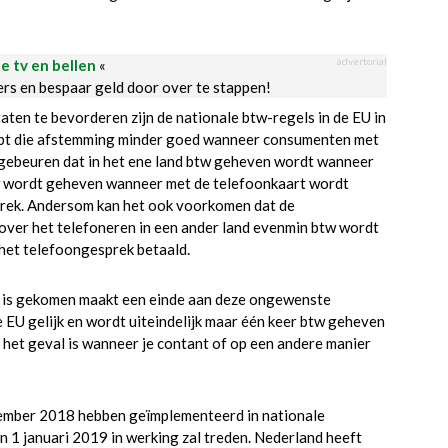
advertorial
le tv en bellen
«
ders en bespaar geld door over te stappen!
aten te bevorderen zijn de nationale btw-regels in de EU in
oopt die afstemming minder goed wanneer consumenten met
d gebeuren dat in het ene land btw geheven wordt wanneer
btw wordt geheven wanneer met de telefoonkaart wordt
prek. Andersom kan het ook voorkomen dat de
 over het telefoneren in een ander land evenmin btw wordt
 het telefoongesprek betaald.
d is gekomen maakt een einde aan deze ongewenste
 de EU gelijk en wordt uiteindelijk maar één keer btw geheven
het geval is wanneer je contant of op een andere manier
december 2018 hebben geïmplementeerd in nationale
 1 januari 2019 in werking zal treden. Nederland heeft