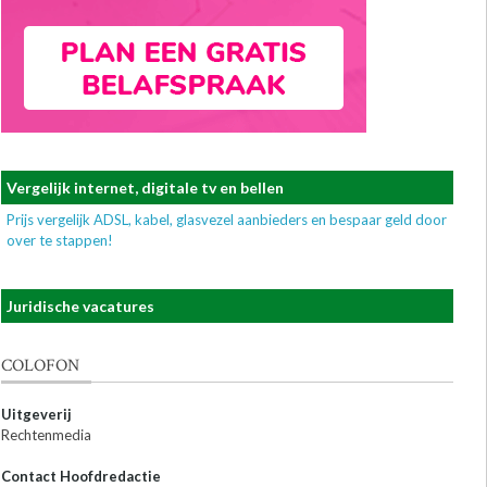
Vergelijk internet, digitale tv en bellen
Prijs vergelijk ADSL, kabel, glasvezel aanbieders en bespaar geld door
over te stappen!
Juridische vacatures
COLOFON
Uitgeverij
Rechtenmedia
Contact Hoofdredactie