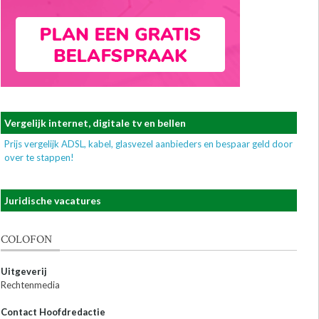
Vergelijk internet, digitale tv en bellen
Prijs vergelijk ADSL, kabel, glasvezel aanbieders en bespaar geld door
over te stappen!
Juridische vacatures
COLOFON
Uitgeverij
Rechtenmedia
Contact Hoofdredactie