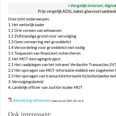
»
Vergelijk internet, digita
Prijs vergelijk ADSL, kabel, glasvezel aanbie
Overzicht onderwerpen:
1. Het wettelijk kader
1.1 Drie vormen van witwassen
1.2 Zelfstandige grond voor vervolging
1.3 Geen verwarring met gronddelict
1.4 Veroordeling voor gronddelict niet nodig
1.5 Toepassen van financieel rechercheren
2. Het MOT-bevragingstraject
2.1 Het raadplegen van het Intranet Verdachte Transacties (IV
2.2 Het opvragen van MOT-informatie middels een zogeheten 
2.3 Het opvragen van transactieinformatie bij buitenlandse me
3. Vervolgingsbeleid
4. Landelijk officier van Justitie inzake MOT
Aanwijzing witwassen
, Staatscourant 2005, 202, blz. 8
Ook interessant: