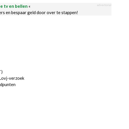
advertorial
le tv en bellen
«
ders en bespaar geld door over te stappen!
T)
Lovj-verzoek
ldpunten