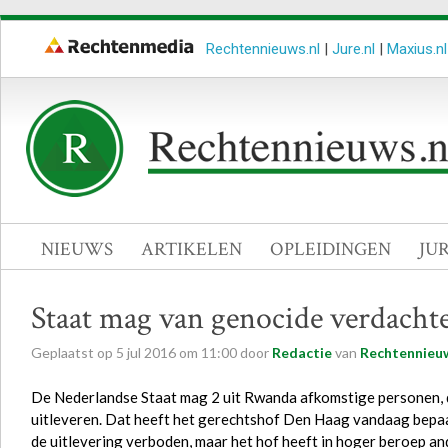
Rechtennieuws.nl
|
Jure.nl
|
Maxius.nl
NIEUWS
ARTIKELEN
OPLEIDINGEN
JU
Staat mag van genocide verdacht
Geplaatst op
5
jul
2016
om
11:00
door
Redactie
van
Rechtennieuw
De Nederlandse Staat mag 2 uit Rwanda afkomstige personen, 
uitleveren. Dat heeft het gerechtshof Den Haag vandaag bepaa
de uitlevering verboden, maar het hof heeft in hoger beroep and