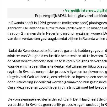
»
Vergelijk internet, digita
Prijs vergelijk ADSL, kabel, glasvezel aanbie
In Rwanda heeft in 1994 genocide (volkerenmoord) plaatsgevond
gebracht. De Rwandese autoriteiten verdenken 2 uit Rwanda af
gaat om 2 mannen die in Nederland met hun gezinnen wonen. D
van deze verdachten gevraagd, omdat zij hen in Rwanda willen 
Nadat de Rwandese autoriteiten de garantie hadden gegeven dat 
minister van Veiligheid en Justitie besloten hen uit te leveren
de Staat wordt verboden hen uit te leveren. Volgens de verda
waarde en is het een illusie te denken dat zij een eerlijk proces
regime in Rwanda een politiek proces krijgen en hun leven zou
uitgeleverd. Ook zouden zij een reëel risico lopen op een onme
door uitlevering inbreuk zal worden gemaakt op hun gezinsleven
Om al deze redenen zou uitlevering in strijd zijn met het Euro
De voorzieningenrechter in de rechtbank Den Haag heeft de uit
verdachten in Rwanda geen eerlijk proces krijgen, omdat zij i