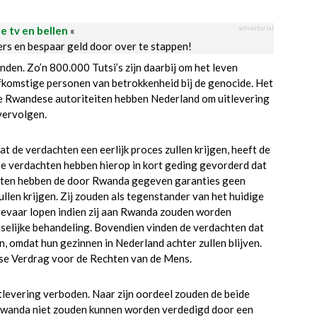
advertorial
le tv en bellen
«
ders en bespaar geld door over te stappen!
en. Zo’n 800.000 Tutsi’s zijn daarbij om het leven
komstige personen van betrokkenheid bij de genocide. Het
e Rwandese autoriteiten hebben Nederland om uitlevering
vervolgen.
de verdachten een eerlijk proces zullen krijgen, heeft de
. De verdachten hebben hierop in kort geding gevorderd dat
chten hebben de door Rwanda gegeven garanties geen
 zullen krijgen. Zij zouden als tegenstander van het huidige
 gevaar lopen indien zij aan Rwanda zouden worden
nselijke behandeling. Bovendien vinden de verdachten dat
, omdat hun gezinnen in Nederland achter zullen blijven.
pese Verdrag voor de Rechten van de Mens.
levering verboden. Naar zijn oordeel zouden de beide
n Rwanda niet zouden kunnen worden verdedigd door een