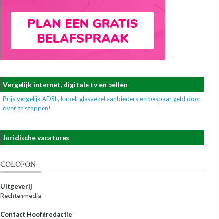
Vergelijk internet, digitale tv en bellen
Prijs vergelijk ADSL, kabel, glasvezel aanbieders en bespaar geld door
over te stappen!
Juridische vacatures
COLOFON
Uitgeverij
Rechtenmedia
Contact Hoofdredactie