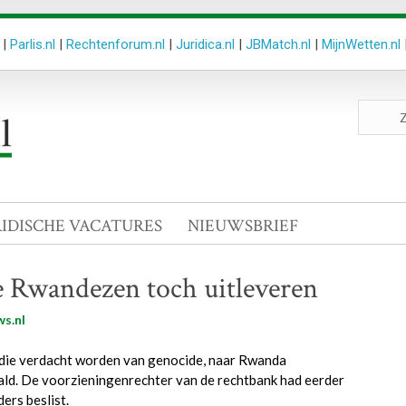
|
Parlis.nl
|
Rechtenforum.nl
|
Juridica.nl
|
JBMatch.nl
|
MijnWetten.nl
Zoeken
site
RIDISCHE VACATURES
NIEUWSBRIEF
e Rwandezen toch uitleveren
s.nl
die verdacht worden van genocide, naar Rwanda
ld. De voorzieningenrechter van de rechtbank had eerder
ers beslist.