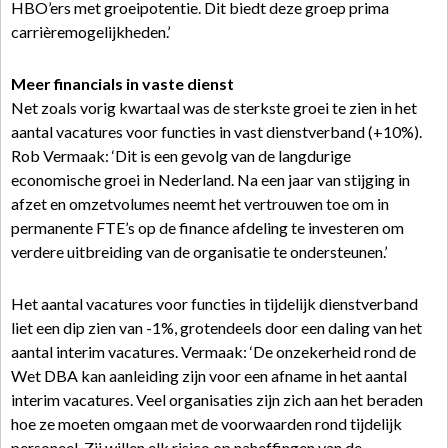
HBO’ers met groeipotentie. Dit biedt deze groep prima
carrièremogelijkheden.’
Meer financials in vaste dienst
Net zoals vorig kwartaal was de sterkste groei te zien in het
aantal vacatures voor functies in vast dienstverband (+10%).
Rob Vermaak: ‘Dit is een gevolg van de langdurige
economische groei in Nederland. Na een jaar van stijging in
afzet en omzetvolumes neemt het vertrouwen toe om in
permanente FTE’s op de finance afdeling te investeren om
verdere uitbreiding van de organisatie te ondersteunen.’
Het aantal vacatures voor functies in tijdelijk dienstverband
liet een dip zien van -1%, grotendeels door een daling van het
aantal interim vacatures. Vermaak: ‘De onzekerheid rond de
Wet DBA kan aanleiding zijn voor een afname in het aantal
interim vacatures. Veel organisaties zijn zich aan het beraden
hoe ze moeten omgaan met de voorwaarden rond tijdelijk
personeel. Zij willen elk risico op naheffingen van de