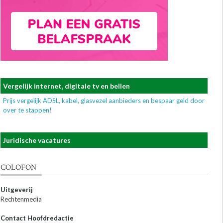
Vergelijk internet, digitale tv en bellen
Prijs vergelijk ADSL, kabel, glasvezel aanbieders en bespaar geld door
over te stappen!
Juridische vacatures
COLOFON
Uitgeverij
Rechtenmedia
Contact Hoofdredactie