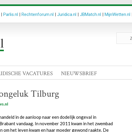
|
Parlis.nl
|
Rechtenforum.nl
|
Juridica.nl
|
JBMatch.nl
|
MijnWetten.nl
Zoeken
site
RIDISCHE VACATURES
NIEUWSBRIEF
ongeluk Tilburg
s.nl
andeld in de aanloop naar een dodelijk ongeval in
Brabant vandaag. In november 2011 kwam in het zwembad
en om het leven kwam en haar moeder gewond raakte. De