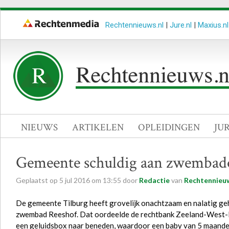
Rechtennieuws.nl
|
Jure.nl
|
Maxius.nl
NIEUWS
ARTIKELEN
OPLEIDINGEN
JU
Gemeente schuldig aan zwembad
Geplaatst op
5
jul
2016
om
13:55
door
Redactie
van
Rechtennieuw
De gemeente Tilburg heeft grovelijk onachtzaam en nalatig geh
zwembad Reeshof. Dat oordeelde de rechtbank Zeeland-West-
een geluidsbox naar beneden, waardoor een baby van 5 maand