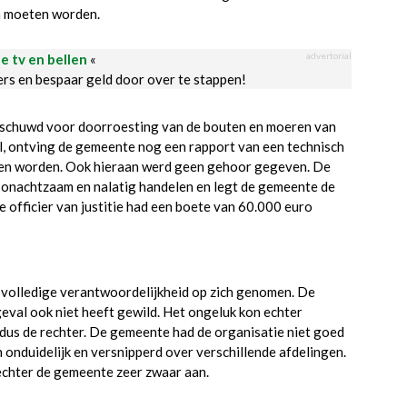
n moeten worden.
advertorial
le tv en bellen
«
ders en bespaar geld door over te stappen!
schuwd voor doorroesting van de bouten en moeren van
val, ontving de gemeente nog een rapport van een technisch
ten worden. Ook hieraan werd geen gehoor gegeven. De
k onachtzaam en nalatig handelen en legt de gemeente de
officier van justitie had een boete van 60.000 euro
volledige verantwoordelijkheid op zich genomen. De
geval ook niet heeft gewild. Het ongeluk kon echter
dus de rechter. De gemeente had de organisatie niet goed
nduidelijk en versnipperd over verschillende afdelingen.
rechter de gemeente zeer zwaar aan.