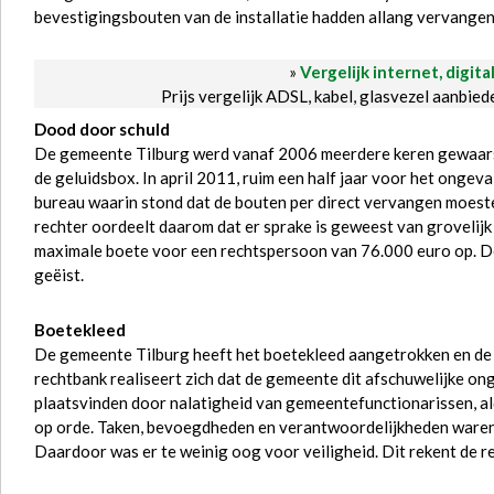
bevestigingsbouten van de installatie hadden allang vervange
»
Vergelijk internet, digita
Prijs vergelijk ADSL, kabel, glasvezel aanbie
Dood door schuld
De gemeente Tilburg werd vanaf 2006 meerdere keren gewaar
de geluidsbox. In april 2011, ruim een half jaar voor het onge
bureau waarin stond dat de bouten per direct vervangen moes
rechter oordeelt daarom dat er sprake is geweest van grovelij
maximale boete voor een rechtspersoon van 76.000 euro op. De 
geëist.
Boetekleed
De gemeente Tilburg heeft het boetekleed aangetrokken en de 
rechtbank realiseert zich dat de gemeente dit afschuwelijke on
plaatsvinden door nalatigheid van gemeentefunctionarissen, al
op orde. Taken, bevoegdheden en verantwoordelijkheden waren o
Daardoor was er te weinig oog voor veiligheid. Dit rekent de 