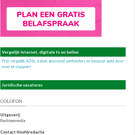
Vergelijk internet, digitale tv en bellen
Prijs vergelijk ADSL, kabel, glasvezel aanbieders en bespaar geld door
over te stappen!
Juridische vacatures
COLOFON
Uitgeverij
Rechtenmedia
Contact Hoofdredactie