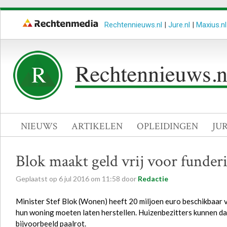
Rechtennieuws.nl
|
Jure.nl
|
Maxius.nl
NIEUWS
ARTIKELEN
OPLEIDINGEN
JU
Blok maakt geld vrij voor funde
Geplaatst op
6
jul
2016
om
11:58
door
Redactie
Minister Stef Blok (Wonen) heeft 20 miljoen euro beschikbaar 
hun woning moeten laten herstellen. Huizenbezitters kunnen da
bijvoorbeeld paalrot.