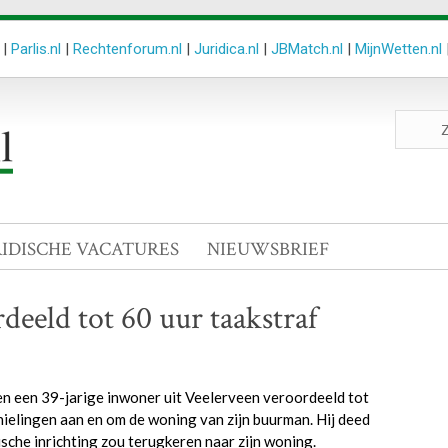
|
Parlis.nl
|
Rechtenforum.nl
|
Juridica.nl
|
JBMatch.nl
|
MijnWetten.nl
Zoeken
site
RIDISCHE VACATURES
NIEUWSBRIEF
deeld tot 60 uur taakstraf
en een 39-jarige inwoner uit Veelerveen veroordeeld tot
nielingen aan en om de woning van zijn buurman. Hij deed
ische inrichting zou terugkeren naar zijn woning.