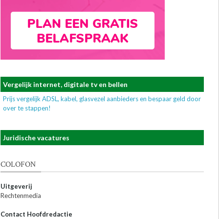
Vergelijk internet, digitale tv en bellen
Prijs vergelijk ADSL, kabel, glasvezel aanbieders en bespaar geld door
over te stappen!
Juridische vacatures
COLOFON
Uitgeverij
Rechtenmedia
Contact Hoofdredactie