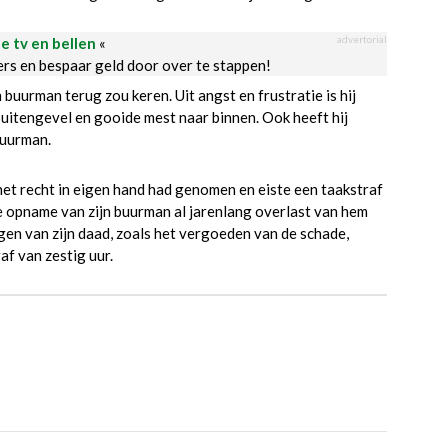
advertorial
le tv en bellen
«
ders en bespaar geld door over te stappen!
uurman terug zou keren. Uit angst en frustratie is hij
 buitengevel en gooide mest naar binnen. Ook heeft hij
buurman.
het recht in eigen hand had genomen en eiste een taakstraf
de opname van zijn buurman al jarenlang overlast van hem
lgen van zijn daad, zoals het vergoeden van de schade,
af van zestig uur.