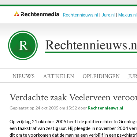
Rechtennieuws.nl
|
Jure.nl
|
Maxius.nl
NIEUWS
ARTIKELEN
OPLEIDINGEN
JU
Verdachte zaak Veelerveen veroor
Geplaatst op
24
okt
2005
om
15:52
door
Rechtennieuws.nl
Op vrijdag 21 oktober 2005 heeft de politierechter in Groning
een taakstraf van zestig uur. Hij pleegde in november 2004 ver
dit om te voorkomen dat de man na een verblijf in een psychiatr