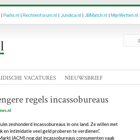
|
Parlis.nl
|
Rechtenforum.nl
|
Juridica.nl
|
JBMatch.nl
|
MijnWetten.nl
Zoeken
site
RIDISCHE VACATURES
NIEUWSBRIEF
ngere regels incassobureaus
ws.nl
ruim zeshonderd incassobureaus in ons land. Ze willen met
 en intimidatie veel geld proberen te verdienen”.
Markt (ACM) nog dat incassobureaus consumenten vaak