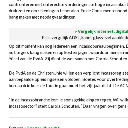
confronteren met onterechte vorderingen, te hoge incassokos
druk zetten om rekeningen te betalen. En de Consumentenbond 
bang maken met nepdagvaardingen.
»
Vergelijk internet, digita
Prijs vergelijk ADSL, kabel, glasvezel aanbie
Op dit moment kan nog iedereen een incassobureau beginnen. Da
nu burgers bang maken en op kosten jagen, waardoor mensen met
Yücel van de PvdA. Zij dient de wet samen met Carola Schouten 
De PvdA en de ChristenUnie willen een verplicht incassoregis
aan bepaalde opleidingseisen voldoen. Boetes voor overtredi
bureau drie keer de fout in gaat moet het vijf jaar dicht. De 
“In de incassobranche kom je soms gekke dingen tegen. Wij wil
incassosector”, stelt Carola Schouten. “Daar vragen overigens
Rubriek:
Burgerlijk recht