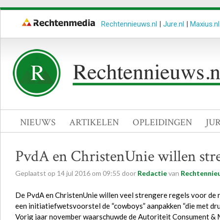
Rechtennieuws.nl
|
Jure.nl
|
Maxius.nl
NIEUWS
ARTIKELEN
OPLEIDINGEN
JU
PvdA en ChristenUnie willen stre
Geplaatst op
14
jul
2016
om
09:55
door
Redactie
van
Rechtennieu
De PvdA en ChristenUnie willen veel strengere regels voor de 
een initiatiefwetsvoorstel de “cowboys” aanpakken “die met druk
Vorig jaar november waarschuwde de Autoriteit Consument & 