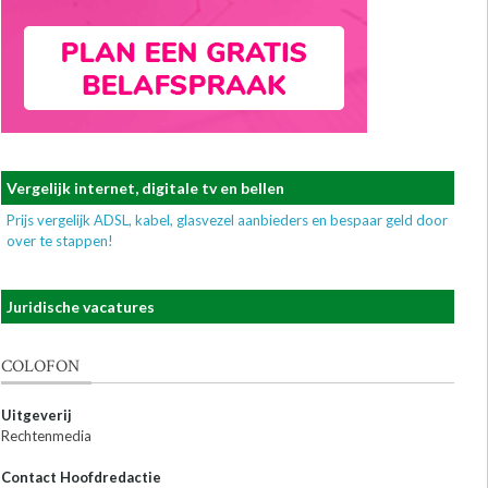
Vergelijk internet, digitale tv en bellen
Prijs vergelijk ADSL, kabel, glasvezel aanbieders en bespaar geld door
over te stappen!
Juridische vacatures
COLOFON
Uitgeverij
Rechtenmedia
Contact Hoofdredactie