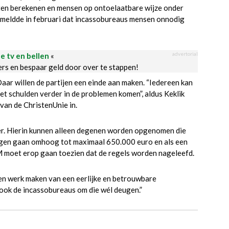
ten berekenen en mensen op ontoelaatbare wijze onder
meldde in februari dat incassobureaus mensen onnodig
advertorial
le tv en bellen
«
ders en bespaar geld door over te stappen!
ar willen de partijen een einde aan maken. “Iedereen kan
 schulden verder in de problemen komen”, aldus Keklik
van de ChristenUnie in.
ter. Hierin kunnen alleen degenen worden opgenomen die
ngen gaan omhoog tot maximaal 650.000 euro en als een
ACM moet erop gaan toezien dat de regels worden nageleefd.
len werk maken van een eerlijke en betrouwbare
 ook de incassobureaus om die wél deugen.”