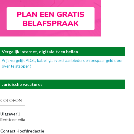
Vergelijk internet, digitale tv en bellen
Prijs vergelijk ADSL, kabel, glasvezel aanbieders en bespaar geld door
over te stappen!
Juridische vacatures
COLOFON
Uitgeverij
Rechtenmedia
Contact Hoofdredactie