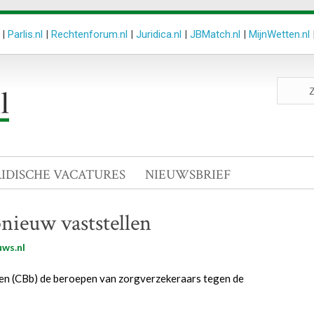
|
Parlis.nl
|
Rechtenforum.nl
|
Juridica.nl
|
JBMatch.nl
|
MijnWetten.nl
Zoeken
site
RIDISCHE VACATURES
NIEUWSBRIEF
ieuw vaststellen
ws.nl
ven (CBb) de beroepen van zorgverzekeraars tegen de