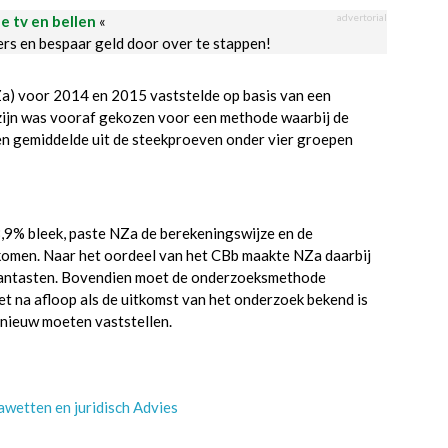
advertorial
le tv en bellen
«
ders en bespaar geld door over te stappen!
Za) voor 2014 en 2015 vaststelde op basis van een
 zijn was vooraf gekozen voor een methode waarbij de
en gemiddelde uit de steekproeven onder vier groepen
,9% bleek, paste NZa de berekeningswijze en de
komen. Naar het oordeel van het CBb maakte NZa daarbij
 aantasten. Bovendien moet de onderzoeksmethode
t na afloop als de uitkomst van het onderzoek bekend is
pnieuw moeten vaststellen.
wetten en juridisch Advies