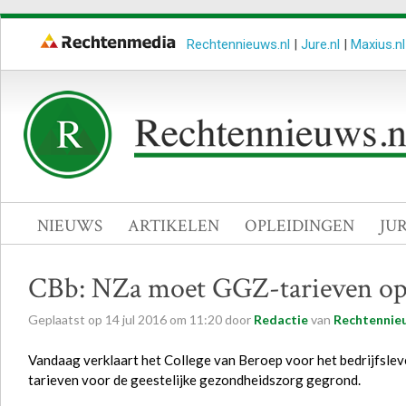
Rechtennieuws.nl
|
Jure.nl
|
Maxius.nl
NIEUWS
ARTIKELEN
OPLEIDINGEN
JU
CBb: NZa moet GGZ-tarieven opn
Geplaatst op
14
jul
2016
om
11:20
door
Redactie
van
Rechtennieu
Vandaag verklaart het College van Beroep voor het bedrijfsle
tarieven voor de geestelijke gezondheidszorg gegrond.