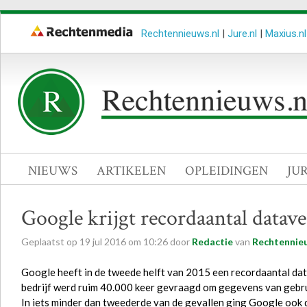
Rechtennieuws.nl
|
Jure.nl
|
Maxius.nl
NIEUWS
ARTIKELEN
OPLEIDINGEN
JU
Google krijgt recordaantal data
Geplaatst op
19
jul
2016
om
10:26
door
Redactie
van
Rechtennieu
Google heeft in de tweede helft van 2015 een recordaantal d
bedrijf werd ruim 40.000 keer gevraagd om gegevens van gebru
In iets minder dan tweederde van de gevallen ging Google ook d