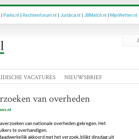
|
Parlis.nl
|
Rechtenforum.nl
|
Juridica.nl
|
JBMatch.nl
|
MijnWetten.nl
Zoeken
site
RIDISCHE VACATURES
NIEUWSBRIEF
verzoeken van overheden
ws.nl
ataverzoeken van nationale overheden gekregen. Het
ikers te overhandigen.
aadwerkelijk akkoord met het verzoek, blijkt dinsdag uit