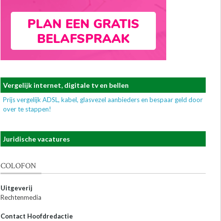
Vergelijk internet, digitale tv en bellen
Prijs vergelijk ADSL, kabel, glasvezel aanbieders en bespaar geld door
over te stappen!
Juridische vacatures
COLOFON
Uitgeverij
Rechtenmedia
Contact Hoofdredactie