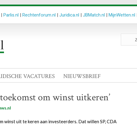
|
Parlis.nl
|
Rechtenforum.nl
|
Juridica.nl
|
JBMatch.nl
|
MijnWetten.nl
Zoeken
site
RIDISCHE VACATURES
NIEUWSBRIEF
 toekomst om winst uitkeren’
ws.nl
winst uit te keren aan investeerders. Dat willen SP, CDA