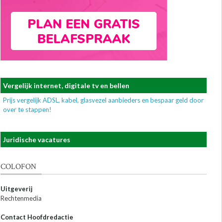
Vergelijk internet, digitale tv en bellen
Prijs vergelijk ADSL, kabel, glasvezel aanbieders en bespaar geld door
over te stappen!
Juridische vacatures
COLOFON
Uitgeverij
Rechtenmedia
Contact Hoofdredactie