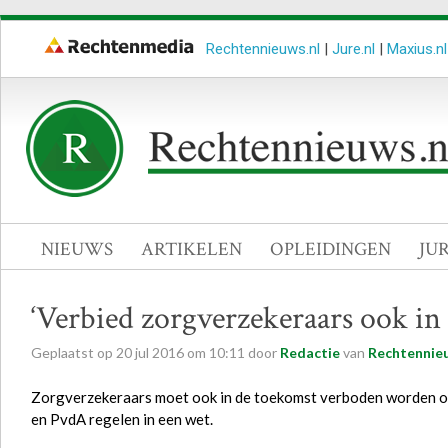
Rechtennieuws.nl
|
Jure.nl
|
Maxius.nl
NIEUWS
ARTIKELEN
OPLEIDINGEN
JU
‘Verbied zorgverzekeraars ook in
Geplaatst op
20
jul
2016
om
10:11
door
Redactie
van
Rechtennieu
Zorgverzekeraars moet ook in de toekomst verboden worden om 
en PvdA regelen in een wet.