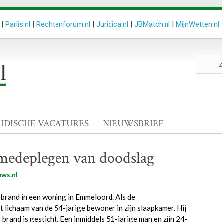
|
Parlis.nl
|
Rechtenforum.nl
|
Juridica.nl
|
JBMatch.nl
|
MijnWetten.nl
Zoeken
site
RIDISCHE VACATURES
NIEUWSBRIEF
 medeplegen van doodslag
ws.nl
 brand in een woning in Emmeloord. Als de
t lichaam van de 54-jarige bewoner in zijn slaapkamer. Hij
brand is gesticht. Een inmiddels 51-jarige man en zijn 24-