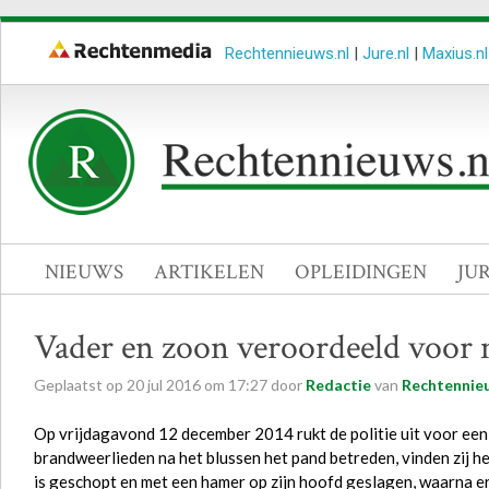
Rechtennieuws.nl
|
Jure.nl
|
Maxius.nl
NIEUWS
ARTIKELEN
OPLEIDINGEN
JU
Vader en zoon veroordeeld voor
Geplaatst op
20
jul
2016
om
17:27
door
Redactie
van
Rechtennieu
Op vrijdagavond 12 december 2014 rukt de politie uit voor een
brandweerlieden na het blussen het pand betreden, vinden zij he
is geschopt en met een hamer op zijn hoofd geslagen, waarna er 