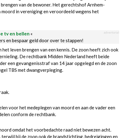
n brengen van de bewoner. Het gerechtshof Arnhem-
 moord in vereniging en veroordeeld wegens het
advertorial
le tv en bellen
«
ders en bespaar geld door over te stappen!
het leven brengen van een kennis. De zoon heeft zich ook
ernieling. De rechtbank Midden Nederland heeft beide
der een gevangenisstraf van 14 jaar opgelegd en de zoon
regel TBS met dwangverpleging.
raak.
len voor het medeplegen van moord en aan de vader een
delen conform de rechtbank.
 moord omdat het voorbedachte raad niet bewezen acht.
erwijl bij de zoon ook de brandstichting, bedreigingen en