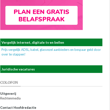
Vergelijk internet, digitale tv en bellen
Prijs vergelijk ADSL, kabel, glasvezel aanbieders en bespaar geld door
over te stappen!
Juridische vacatures
COLOFON
Uitgeverij
Rechtenmedia
Contact Hoofdredactie