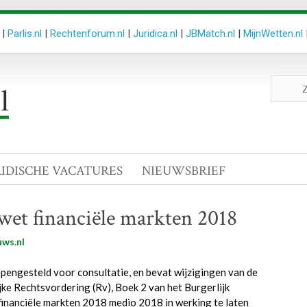
|
Parlis.nl
|
Rechtenforum.nl
|
Juridica.nl
|
JBMatch.nl
|
MijnWetten.nl
Zoeken
site
RIDISCHE VACATURES
NIEUWSBRIEF
wet financiële markten 2018
ws.nl
pengesteld voor consultatie, en bevat wijzigingen van de
jke Rechtsvordering (Rv), Boek 2 van het Burgerlijk
inanciële markten 2018 medio 2018 in werking te laten