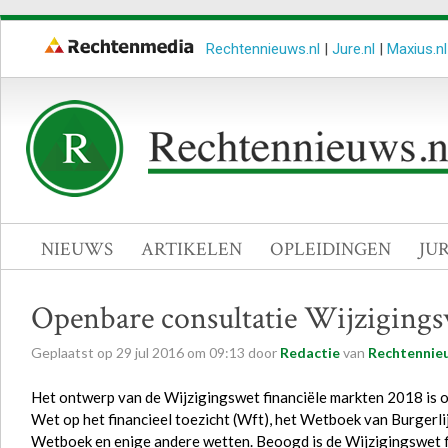
Rechtennieuws.nl
|
Jure.nl
|
Maxius.nl
NIEUWS
ARTIKELEN
OPLEIDINGEN
JU
Openbare consultatie Wijzigings
Geplaatst op
29
jul
2016
om
09:13
door
Redactie
van
Rechtennieu
Het ontwerp van de Wijzigingswet financiële markten 2018 is o
Wet op het financieel toezicht (Wft), het Wetboek van Burgerli
Wetboek en enige andere wetten. Beoogd is de Wijzigingswet f