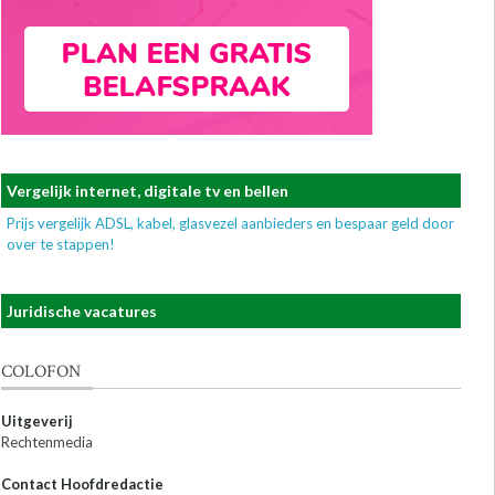
Vergelijk internet, digitale tv en bellen
Prijs vergelijk ADSL, kabel, glasvezel aanbieders en bespaar geld door
over te stappen!
Juridische vacatures
COLOFON
Uitgeverij
Rechtenmedia
Contact Hoofdredactie