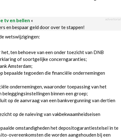
advertorial
le tv en bellen
«
ders en bespaar geld door over te stappen!
de wetswijzigingen:
 het, ten behoeve van een onder toezicht van DNB
klaring of soortgelijke concerngaranties;
tbank Amsterdam;
p bepaalde tegoeden die financiële ondernemingen
nciële ondernemingen, waaronder toepassing van het
 beleggingsinstellingen binnen een groep;
luit op de aanvraag van een bankvergunning van dertien
ezicht op de naleving van vakbekwaamheidseisen
paalde omstandigheden het depositogarantiestelsel in te
osito-overeenkomsten die worden aangehouden bij een