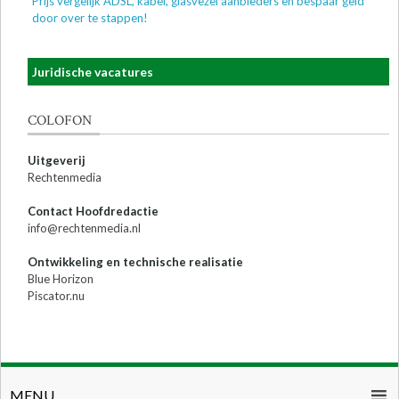
Prijs vergelijk ADSL, kabel, glasvezel aanbieders en bespaar geld
door over te stappen!
Juridische vacatures
COLOFON
Uitgeverij
Rechtenmedia
Contact Hoofdredactie
info@rechtenmedia.nl
Ontwikkeling en technische realisatie
Blue Horizon
Piscator.nu
MENU